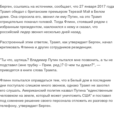
Берген, ссылаясь на источники, сообщает, что 27 января 2017 года
Трамп обедал с британским премьером Терезой Мэй в Белом
доме. Она спросила его, звонил ли ему Путин, на это Трамп
отрицательно покачал головой. Тогда Флинн, стоявший рядом с
избранным президентом, наклонился к нему и сказал, что
российский лидер звонил несколько дней назад.
Расстроенный этим ответом, Трамп, как утверждает Берген, начал
критиковать Флинна и других сотрудников резиденции.
"Ты что, шутишь? Владимир Путин пытался мне позвонить, а ты не
подставил (мне трубку – Прим. ред.)? О чем ты думал?", —
приводятся в книге слова Трампа.
Флинн попытался оправдаться тем, что в Белый дом в последние
дни поступало слишком много звонков, однако Трамп не захотел
его слушать. Американский политик назвал Путина "единственным
человеком на земле, который может уничтожить США" и поставил
под сомнение решение своего персонала отложить их разговор по
телефону, утверждает Берген.