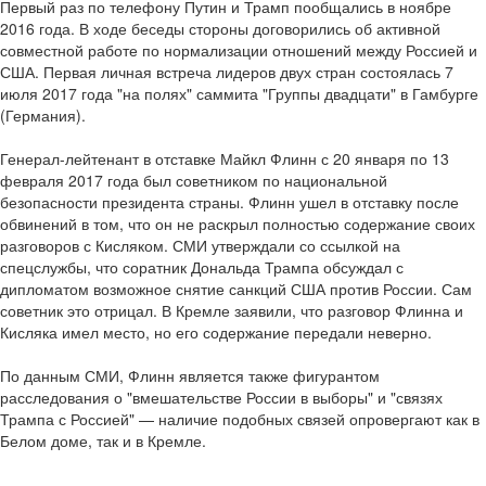
Первый раз по телефону Путин и Трамп пообщались в ноябре
2016 года. В ходе беседы стороны договорились об активной
совместной работе по нормализации отношений между Россией и
США. Первая личная встреча лидеров двух стран состоялась 7
июля 2017 года "на полях" саммита "Группы двадцати" в Гамбурге
(Германия).
Генерал-лейтенант в отставке Майкл Флинн с 20 января по 13
февраля 2017 года был советником по национальной
безопасности президента страны. Флинн ушел в отставку после
обвинений в том, что он не раскрыл полностью содержание своих
разговоров с Кисляком. СМИ утверждали со ссылкой на
спецслужбы, что соратник Дональда Трампа обсуждал с
дипломатом возможное снятие санкций США против России. Сам
советник это отрицал. В Кремле заявили, что разговор Флинна и
Кисляка имел место, но его содержание передали неверно.
По данным СМИ, Флинн является также фигурантом
расследования о "вмешательстве России в выборы" и "связях
Трампа с Россией" — наличие подобных связей опровергают как в
Белом доме, так и в Кремле.