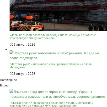
Удары по тылам развеяли надежды Киева: немецкий аналитик
констатирует смену настроений
08 август, 2026
"Мёртвая рука" напомнила о себе: реакция Запада на слова
Медведева
08 август, 2026
Популярное
Видео
Язык как повод для расправы: на западе Украины пассажиры
вышвырнули из автобуса мать военнослужащего