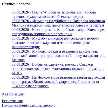
Важные новости
06.08.2026 - После Wildberries запричитали: Россия
перешла к ударам по всем объектам подряд
06.08.2026 - «Команда на убийство»: Захарова обвинила
Макрона в прямом подстрекательстве Киева к терактам
06.08.2026 - Как пираты из Карибского моря: Киев через
посредников попросил о перемирии
06.08.2026 - Миф об «эликсире для сосудов»: почему
красное вино не лекарство и что на самом деле
защищает сердце
06.08.2026 - Мнимая победа и реальный конфуз: как
японский министр «прорвался» к Лаврову на саммите в
Маниле
06.08.2026 - Война на удалёнке: военкор Сладков
анонсировал появление «домашних полков» операторов
БПЛА
06.08.2026 - На Чёрном море разворачивается настоящая
катастрофа. «Колоссальный удар»: подобного за всю
СВО ещё не случалось
Авторизация
Регистрация
Политика конфиденциальности