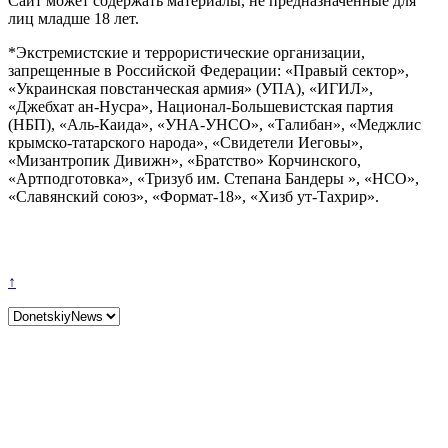
Сайт может содержать материалы, не предназначенные для
лиц младше 18 лет.
*Экстремистские и террористические организации,
запрещенные в Российской Федерации: «Правый сектор»,
«Украинская повстанческая армия» (УПА), «ИГИЛ»,
«Джебхат ан-Нусра», Национал-Большевистская партия
(НБП), «Аль-Каида», «УНА-УНСО», «Талибан», «Меджлис
крымско-татарского народа», «Свидетели Иеговы»,
«Мизантропик Дивижн», «Братство» Корчинского,
«Артподготовка», «Тризуб им. Степана Бандеры », «НСО»,
«Славянский союз», «Формат-18», «Хизб ут-Тахрир».
↑