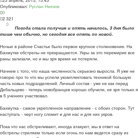
23 апрель, 2015, 15:43
Опубликовал:
Руслан Ниязов
0
2 321
0
Погода стала получше и опять началось, 3 дня было
тише чем обычно, но сегодня все опять по новой.
Ночью в районе Счастье было первое крупное столкновение. На
Бахмутке обстрелы не прекращаются. Укры за это перемирие все
раны зализали, но и мы зря время не потеряли.
Начнем с того, что наша численность серьезно выросла. Я уже не
говорю про то что мы успели укомплектовать техникой большую
часть новых подразделений. Личный состав - уже не как перед
Дебальцево - теперь новобранцев хорошо обучили, не зря только я
в 5 учениях участвовал.
Бахмутка - самое укрепленное направление - с обоих сторон. Тут
наступать - черт ногу сломит и для нас и для них укров.
Пока что нас обстреливают, иногда атакуют, мы в ответ на
обстрелы стреляем только если огонь по нам ведется сразу из