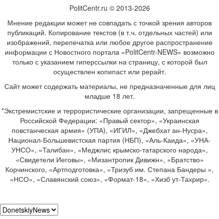
PolitCentr.ru © 2013-2026
Мнение редакции может не совпадать с точкой зрения авторов
публикаций. Копирование текстов (в т.ч. отдельных частей) или
изображений, перепечатка или любое другое распространение
информации с Новостного портала «PolitCentr-NEWS» возможно
только с указанием гиперссылки на страницу, с которой был
осуществлен копипаст или рерайт.
Сайт может содержать материалы, не предназначенные для лиц
младше 18 лет.
*Экстремистские и террористические организации, запрещенные в
Российской Федерации: «Правый сектор», «Украинская
повстанческая армия» (УПА), «ИГИЛ», «Джебхат ан-Нусра»,
Национал-Большевистская партия (НБП), «Аль-Каида», «УНА-
УНСО», «Талибан», «Меджлис крымско-татарского народа»,
«Свидетели Иеговы», «Мизантропик Дивижн», «Братство»
Корчинского, «Артподготовка», «Тризуб им. Степана Бандеры »,
«НСО», «Славянский союз», «Формат-18», «Хизб ут-Тахрир».