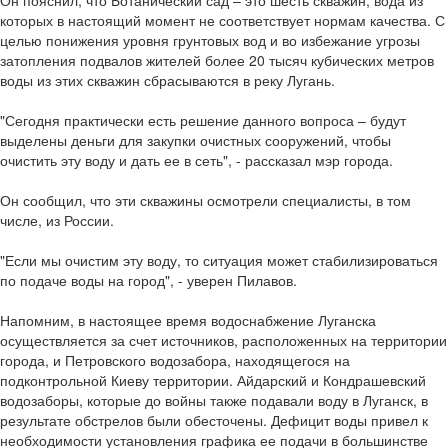
Он пояснил, что Ботанический сад – это шесть скважин, вода из
которых в настоящий момент не соответствует нормам качества. С
целью понижения уровня грунтовых вод и во избежание угрозы
затопления подвалов жителей более 20 тысяч кубических метров
воды из этих скважин сбрасываются в реку Лугань.
"Сегодня практически есть решение данного вопроса – будут
выделены деньги для закупки очистных сооружений, чтобы
очистить эту воду и дать ее в сеть", - рассказал мэр города.
Он сообщил, что эти скважины осмотрели специалисты, в том
числе, из России.
"Если мы очистим эту воду, то ситуация может стабилизироваться
по подаче воды на город", - уверен Пилавов.
Напомним, в настоящее время водоснабжение Луганска
осуществляется за счет источников, расположенных на территории
города, и Петровского водозабора, находящегося на
подконтрольной Киеву территории. Айдарский и Кондрашевский
водозаборы, которые до войны также подавали воду в Луганск, в
результате обстрелов были обесточены. Дефицит воды привел к
необходимости установления графика ее подачи в большинстве