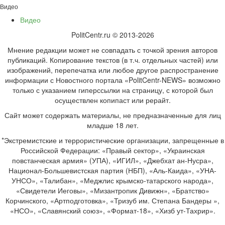
Видео
Видео
PolitCentr.ru © 2013-2026
Мнение редакции может не совпадать с точкой зрения авторов
публикаций. Копирование текстов (в т.ч. отдельных частей) или
изображений, перепечатка или любое другое распространение
информации с Новостного портала «PolitCentr-NEWS» возможно
только с указанием гиперссылки на страницу, с которой был
осуществлен копипаст или рерайт.
Сайт может содержать материалы, не предназначенные для лиц
младше 18 лет.
*Экстремистские и террористические организации, запрещенные в
Российской Федерации: «Правый сектор», «Украинская
повстанческая армия» (УПА), «ИГИЛ», «Джебхат ан-Нусра»,
Национал-Большевистская партия (НБП), «Аль-Каида», «УНА-
УНСО», «Талибан», «Меджлис крымско-татарского народа»,
«Свидетели Иеговы», «Мизантропик Дивижн», «Братство»
Корчинского, «Артподготовка», «Тризуб им. Степана Бандеры »,
«НСО», «Славянский союз», «Формат-18», «Хизб ут-Тахрир».