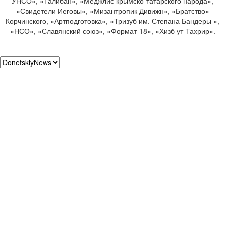
УНСО», «Талибан», «Меджлис крымско-татарского народа»,
«Свидетели Иеговы», «Мизантропик Дивижн», «Братство»
Корчинского, «Артподготовка», «Тризуб им. Степана Бандеры »,
«НСО», «Славянский союз», «Формат-18», «Хизб ут-Тахрир».