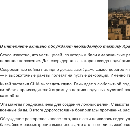
В интернете активно обсуждают неожиданную тактику Ира
Стало известно, что часть целей, по которым били американские 
неловкое положение. Для сверхдержавы, которая всегда подчёркив
Современные войны наглядно доказывают: даже самое дорогое и т
— и высокоточные ракеты полетят на пустые декорации. Именно та
Китай заставил США выглядеть глупо. Речь идёт о любопытной по
китайских производителей огромную партию надувных муляжей воен
самолётов.
Эти макеты предназначены для создания ложных целей. С высоты 
военные базы. В итоге дорогостоящие боеприпасы противника рас
Обсуждение разгорелось после того, как в сети появилось видео у
ближайшем рассмотрении выяснилось, что это всего лишь изображ