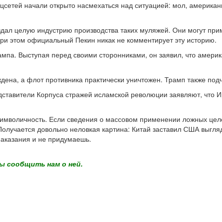
сетей начали открыто насмехаться над ситуацией: мол, американ
создал целую индустрию производства таких муляжей. Они могут п
При этом официальный Пекин никак не комментирует эту историю.
мпа. Выступая перед своими сторонниками, он заявил, что америк
дена, а флот противника практически уничтожен. Трамп также подч
дставители Корпуса стражей исламской революции заявляют, что 
мволичность. Если сведения о массовом применении ложных целей 
учается довольно неловкая картина: Китай заставил США выглядет
наказания и не придумаешь.
ы сообщить нам о ней.