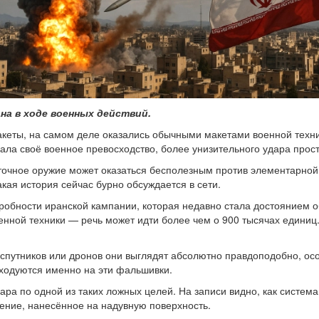
на в ходе военных действий.
ракеты, на самом деле оказались обычными макетами военной техн
ала своё военное превосходство, более унизительного удара прост
очное оружие может оказаться бесполезным против элементарной х
кая история сейчас бурно обсуждается в сети.
дробности иранской кампании, которая недавно стала достоянием
ной техники — речь может идти более чем о 900 тысячах единиц. 
спутников или дронов они выглядят абсолютно правдоподобно, ос
ходуются именно на эти фальшивки.
дара по одной из таких ложных целей. На записи видно, как систем
ение, нанесённое на надувную поверхность.