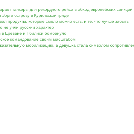
ирает танкеры для рекордного рейса в обход европейских санкций
 Зорге острову в Курильской гряде
вал продукты, которые смело можно есть, и те, что лучше забыть
Но не учли русский характер
ов в Ереване и Тбилиси бомбануло
аинское командование своим масштабом
показательную мобилизацию, а девушка стала символом сопротивле