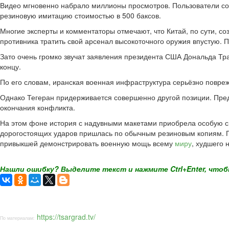
Видео мгновенно набрало миллионы просмотров. Пользователи соц
резиновую имитацию стоимостью в 500 баксов.
Многие эксперты и комментаторы отмечают, что Китай, по сути, 
противника тратить свой арсенал высокоточного оружия впустую. 
Зато очень громко звучат заявления президента США Дональда Тра
концу.
По его словам, иранская военная инфраструктура серьёзно повреж
Однако Тегеран придерживается совершенно другой позиции. Пре
окончания конфликта.
На этом фоне история с надувными макетами приобрела особую си
дорогостоящих ударов пришлась по обычным резиновым копиям. Пол
привыкшей демонстрировать военную мощь всему
миру
, худшего 
Нашли ошибку? Выделите текст и нажмите Ctrl+Enter, чтоб
https://tsargrad.tv/
По материалам: