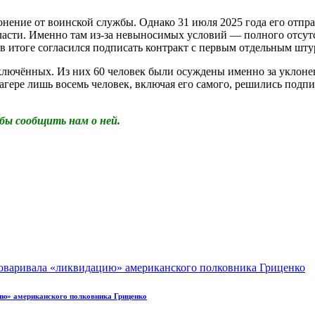
онение от воинской службы. Однако 31 июля 2025 года его отпр
ласти. Именно там из-за невыносимых условий — полного отсут
 в итоге согласился подписать контракт с первым отдельным ш
0 заключённых. Из них 60 человек были осуждены именно за укл
лагере лишь восемь человек, включая его самого, решились подпи
бы сообщить нам о ней.
ию» американского полковника Гриценко