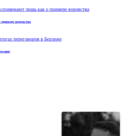
 примере воровства
ерлине