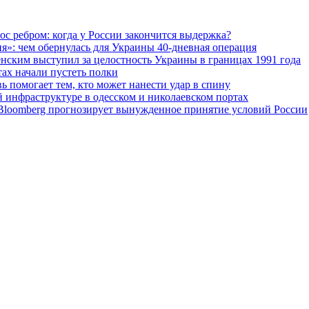
ос ребром: когда у России закончится выдержка?
я»: чем обернулась для Украины 40-дневная операция
ленским выступил за целостность Украины в границах 1991 года
тах начали пустеть полки
ь помогает тем, кто может нанести удар в спину
й инфраструктуре в одесском и николаевском портах
: Bloomberg прогнозирует вынужденное принятие условий России