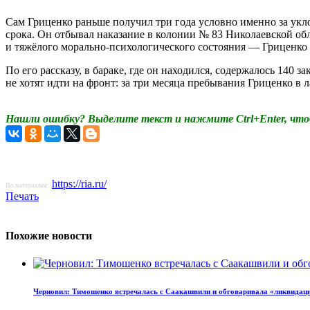
Сам Гриценко раньше получил три года условно именно за укл
срока. Он отбывал наказание в колонии № 83 Николаевской об
и тяжёлого морально-психологического состояния — Гриценко
По его рассказу, в бараке, где он находился, содержалось 14
не хотят идти на фронт: за три месяца пребывания Гриценко в 
Нашли ошибку? Выделите текст и нажмите Ctrl+Enter, что
https://ria.ru/
По материалам:
Печать
Похожие новости
Черновил: Тимошенко встречалась с Саакашвили и обговаривала «ликвидац