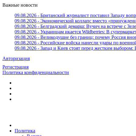
Важные новости
09.08.2026 - Британский журналист поставил Западу вопр
09.08.2026 - Экономический коллапс вместо «принуждени
09.08.2026 - Белградский демарш: Вучич на встрече с Зе
09.08.2026 - Украинцам икается Wildberries: В супермарке
09.08.2026 - Великодушие без границ: почему Россия внов
09.08.2026 - Российские войска нанесли удары по военно
09.08.2026 - Запад и Киев стоят перед жестким выбором
Авторизация
Регистрация
Политика конфиденциальности
Политика