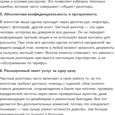
сроки и условия рассрочки. Это позволяет избежать типичных
ошибок, которые часто совершают «общие» риэлторы.
5. Абсолютная конфиденциальность и прозрачность
В агентстве ваша сделка проходит через десятки рук: секретарь,
юрист, фотограф, другой агент. Частный риэлтор — это один
человек, которому вы доверяете все данные. Он не передаёт
информацию третьим лицам и не использует ваши контакты для
рассылок. При этом вся цепочка сделки остаётся прозрачной: вы
видите каждый этап, можете в любой момент запросить документы
и получить честный ответ. Многие клиенты отмечают, что именно с
частным риэлтором чувствуется настоящее партнёрство, а не
«обслуживание по тарифу».
6. Расширенный пакет услуг за одну цену
Частные риэлторы часто включают в свою работу то, за что
агентства требуют доплаты: помощь с оценкой, сбор полного
пакета документов, сопровождение в банке при ипотеке, проверку
юридической чистоты через своих проверенных юристов, даже
рекомендации по дизайнерам и ремонтным бригадам. Всё это
делается без дополнительных комиссий, потому что специалист
понимает — чем лучше клиент останется доволен, тем больше
рекомендаций он получит в будущем.