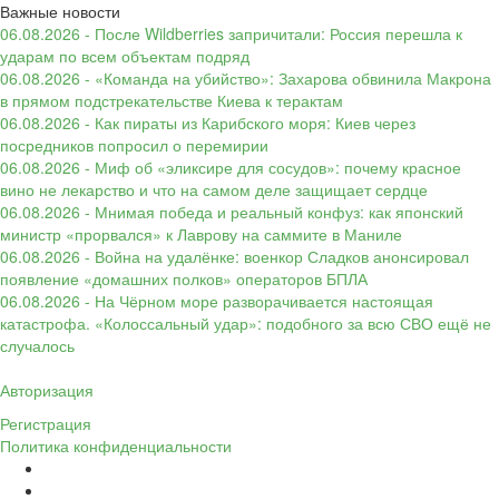
Важные новости
06.08.2026 - После Wildberries запричитали: Россия перешла к
ударам по всем объектам подряд
06.08.2026 - «Команда на убийство»: Захарова обвинила Макрона
в прямом подстрекательстве Киева к терактам
06.08.2026 - Как пираты из Карибского моря: Киев через
посредников попросил о перемирии
06.08.2026 - Миф об «эликсире для сосудов»: почему красное
вино не лекарство и что на самом деле защищает сердце
06.08.2026 - Мнимая победа и реальный конфуз: как японский
министр «прорвался» к Лаврову на саммите в Маниле
06.08.2026 - Война на удалёнке: военкор Сладков анонсировал
появление «домашних полков» операторов БПЛА
06.08.2026 - На Чёрном море разворачивается настоящая
катастрофа. «Колоссальный удар»: подобного за всю СВО ещё не
случалось
Авторизация
Регистрация
Политика конфиденциальности