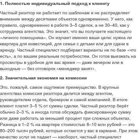
1. Полностью индивидуальный подход к клиенту
Частный риэлтор не работает по шаблонам и не распределяет
внимание между десятками объектов одновременно. У него, как
правило, одновременно в работе 3–5 сделок, а не 30–40, как у
сотрудника агентства. Это значит, что вы получаете настоящего
«личного помощника». Он изучает именно ваши цели: нужна ли
квартира для инвестиций, для семьи с детьми или для сдачи в
аренду. Частный специалист подбирает варианты не по базе «что
есть», а по вашим реальным потребностям. Он готов выезжать на
просмотры в удобное для вас время — даже вечером или в
выходные — без отговорок «менеджер занят».
2. Значительная экономия на комиссии
Это, пожалуй, самое ощутимое преимущество. В крупных
агентствах комиссия риэлтора делится между агентом,
руководителем отдела, брокером и самой компанией. В итоге
клиент платит 3–5 % от суммы сделки. Частный риэлтор берёт
обычно 2–3 %, а иногда готов обсуждать фиксированную сумму
или даже работать за меньший процент при сложных объектах.
Разница в 1–2 % на квартире стоимостью 8–10 млн рублей — это
80–200 тысяч рублей, которые остаются у вас в кармане. При этом
качество услуг не падает — наоборот, частный специалист