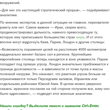
вооружений.
«Для них это настоящий стратегический прорыв», — подчёркивают
аналитики.
По мнению экспертов, в данной ситуации не главное, перехватили
ракету или нет. Самое важное — Иран, скорее всего,
продемонстрировал дальность, намного превосходящую ту,
которую ему приписывало большинство стран
мира
. И от этого
вполне могут вздрогнуть Киев, Париж, Лондон и другие столицы:
«Возможность поражения целей на расстоянии 4000 километров
кардинально меняет баланс сил в регионе. Крупнейшие
европейские столицы теперь находятся в зоне уязвимости. Париж
попадает под прямую угрозу. Лондон значительно приближается к
границе досягаемости — в зависимости от точки пуска и массы
полезной нагрузки. Это означает, что ракетная угроза больше не
ограничивается только Персидским заливом, Израилем или
отдельными районами Южной Азии. В целом можно уверенно
сказать: иранское послание на той стороне получили все, кому оно
было адресовано», — подводят итог военные аналитики.
Нашли ошибку? Выделите текст и нажмите Ctrl+Enter,