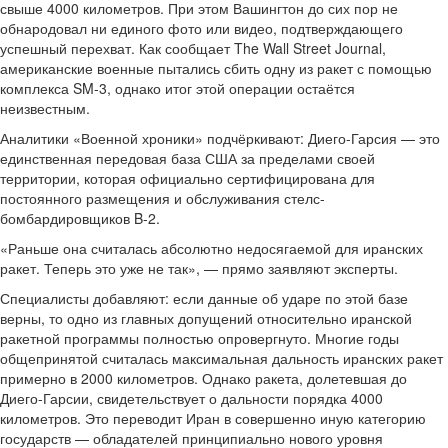
свыше 4000 километров. При этом Вашингтон до сих пор не
обнародовал ни единого фото или видео, подтверждающего
успешный перехват. Как сообщает The Wall Street Journal,
американские военные пытались сбить одну из ракет с помощью
комплекса SM-3, однако итог этой операции остаётся
неизвестным.
Аналитики «Военной хроники» подчёркивают: Диего-Гарсия — это
единственная передовая база США за пределами своей
территории, которая официально сертифицирована для
постоянного размещения и обслуживания стелс-
бомбардировщиков B-2.
«Раньше она считалась абсолютно недосягаемой для иранских
ракет. Теперь это уже не так», — прямо заявляют эксперты.
Специалисты добавляют: если данные об ударе по этой базе
верны, то одно из главных допущений относительно иранской
ракетной программы полностью опровергнуто. Многие годы
общепринятой считалась максимальная дальность иранских ракет
примерно в 2000 километров. Однако ракета, долетевшая до
Диего-Гарсии, свидетельствует о дальности порядка 4000
километров. Это переводит Иран в совершенно иную категорию
государств — обладателей принципиально нового уровня