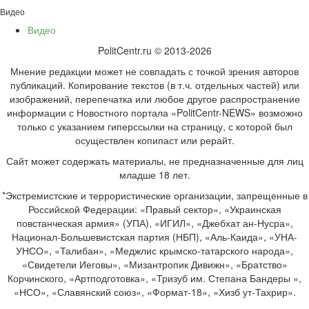
Видео
Видео
PolitCentr.ru © 2013-2026
Мнение редакции может не совпадать с точкой зрения авторов
публикаций. Копирование текстов (в т.ч. отдельных частей) или
изображений, перепечатка или любое другое распространение
информации с Новостного портала «PolitCentr-NEWS» возможно
только с указанием гиперссылки на страницу, с которой был
осуществлен копипаст или рерайт.
Сайт может содержать материалы, не предназначенные для лиц
младше 18 лет.
*Экстремистские и террористические организации, запрещенные в
Российской Федерации: «Правый сектор», «Украинская
повстанческая армия» (УПА), «ИГИЛ», «Джебхат ан-Нусра»,
Национал-Большевистская партия (НБП), «Аль-Каида», «УНА-
УНСО», «Талибан», «Меджлис крымско-татарского народа»,
«Свидетели Иеговы», «Мизантропик Дивижн», «Братство»
Корчинского, «Артподготовка», «Тризуб им. Степана Бандеры »,
«НСО», «Славянский союз», «Формат-18», «Хизб ут-Тахрир».