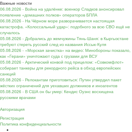
Важные новости
06.08.2026 - Война на удалёнке: военкор Сладков анонсировал
появление «домашних полков» операторов БПЛА
06.08.2026 - На Чёрном море разворачивается настоящая
катастрофа. «Колоссальный удар»: подобного за всю СВО ещё не
случалось
05.08.2026 - Добрались до жемчужины Тянь-Шаня: в Кыргызстане
требуют стереть русский след из названия Иссык-Куля
05.08.2026 - «Морская зачистка» на видео: Минобороны показало,
как «Герани» уничтожают суда с грузами для ВСУ
05.08.2026 - Арктический конвой под прицелом: «Совкомфлот»
собирает танкеры для рекордного рейса в обход европейских
санкций
05.08.2026 - Релокантам приготовиться: Путин утвердил пакет
жёстких ограничений для уехавших должников и иноагентов
05.08.2026 - В США он бы умер: Кендис Оуэнс восхищена
русскими врачами
Авторизация
Регистрация
Политика конфиденциальности