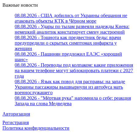
Важные новости
08.08.2026 - США добились от Украины обещания не
атаковать объекты КТК в Чёрном море
08.08.2026 - Удары по тылам развеяли надежды Киева:
немецкий аналитик констатирует смену настроений
08.08.2026 - Тошнота как предвестник беды: врачи
предупредили о скрытых симптомах инфаркта у
женщин
08.08.2026 - Пашинян предложил ЕАЭС «хороший
шанс»
08.08.2026 - Переводы под колпаком: какие приложения
на вашем телефоне могут заблокировать платежи с 2027
года
08.08.2026 - Язык как повод для расправы: на западе
Украины пассажиры вышвырнули из автобуса мать
военнослужащего
08.08.2026 - "Мёртвая рука" напомнила о себе: реакция
Запада на слова Медведева
Авторизация
Регистрация
Политика конфиденциальности