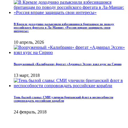
В Кремле доходчиво разъяснили взбесившимся британцам по поводу
российского фрегата в Ла-Манше: «Россия вправе защищать свои
интересы»
10 апрель, 2026
Вооруженный «Калибрами» фрегат «Адмирал Эссен» взял курс на Сирию
13 март, 2018
Тень былой славы: СМИ уличили британский флот в неспособности
сопровождать российские корабли
24 февраль, 2018