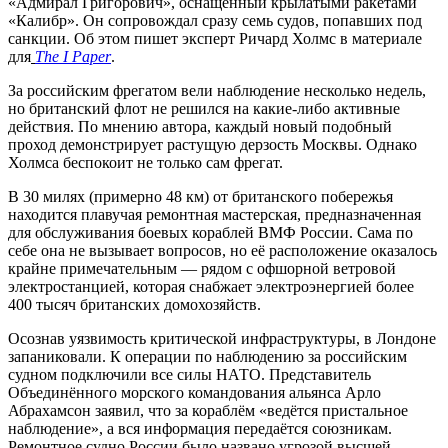
«Адмирал Григорович», оснащённый крылатыми ракетами
«Калибр». Он сопровождал сразу семь судов, попавших под
санкции. Об этом пишет эксперт Ричард Холмс в материале
для
The I Paper
.
За российским фрегатом вели наблюдение несколько недель,
но британский флот не решился на какие-либо активные
действия. По мнению автора, каждый новый подобный
проход демонстрирует растущую дерзость Москвы. Однако
Холмса беспокоит не только сам фрегат.
В 30 милях (примерно 48 км) от британского побережья
находится плавучая ремонтная мастерская, предназначенная
для обслуживания боевых кораблей ВМФ России. Сама по
себе она не вызывает вопросов, но её расположение оказалось
крайне примечательным — рядом с офшорной ветровой
электростанцией, которая снабжает электроэнергией более
400 тысяч британских домохозяйств.
Осознав уязвимость критической инфраструктуры, в Лондоне
запаниковали. К операции по наблюдению за российским
судном подключили все силы НАТО. Представитель
Объединённого морского командования альянса Арло
Абрахамсон заявил, что за кораблём «ведётся пристальное
наблюдение», а вся информация передаётся союзникам.
Ремонтное судно России было названо угрозой высшей