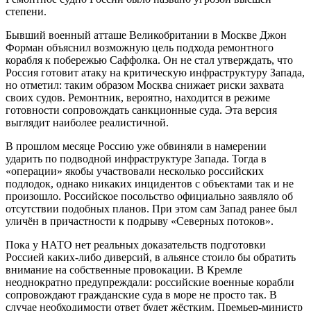
степени.
Бывший военный атташе Великобритании в Москве Джон
Форман объяснил возможную цель подхода ремонтного
корабля к побережью Саффолка. Он не стал утверждать, что
Россия готовит атаку на критическую инфраструктуру Запада,
но отметил: таким образом Москва снижает риски захвата
своих судов. Ремонтник, вероятно, находится в режиме
готовности сопровождать санкционные суда. Эта версия
выглядит наиболее реалистичной.
В прошлом месяце Россию уже обвиняли в намерении
ударить по подводной инфраструктуре Запада. Тогда в
«операции» якобы участвовали несколько российских
подлодок, однако никаких инцидентов с объектами так и не
произошло. Российское посольство официально заявляло об
отсутствии подобных планов. При этом сам Запад ранее был
уличён в причастности к подрыву «Северных потоков».
Пока у НАТО нет реальных доказательств подготовки
Россией каких-либо диверсий, в альянсе стоило бы обратить
внимание на собственные провокации. В Кремле
неоднократно предупреждали: российские военные корабли
сопровождают гражданские суда в море не просто так. В
случае необходимости ответ будет жёстким. Премьер-министр