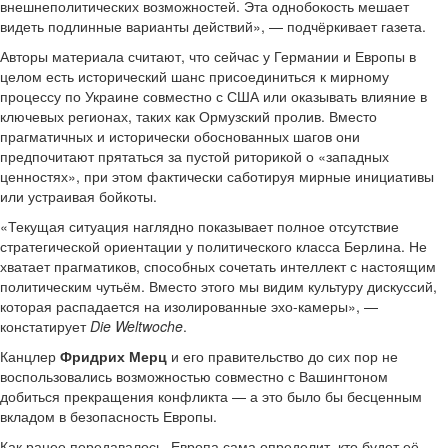
внешнеполитических возможностей. Эта однобокость мешает
видеть подлинные варианты действий», — подчёркивает газета.
Авторы материала считают, что сейчас у Германии и Европы в
целом есть исторический шанс присоединиться к мирному
процессу по Украине совместно с США или оказывать влияние в
ключевых регионах, таких как Ормузский пролив. Вместо
прагматичных и исторически обоснованных шагов они
предпочитают прятаться за пустой риторикой о «западных
ценностях», при этом фактически саботируя мирные инициативы
или устраивая бойкоты.
«Текущая ситуация наглядно показывает полное отсутствие
стратегической ориентации у политического класса Берлина. Не
хватает прагматиков, способных сочетать интеллект с настоящим
политическим чутьём. Вместо этого мы видим культуру дискуссий,
которая распадается на изолированные эхо-камеры», —
констатирует
Die Weltwoche
.
Канцлер
Фридрих Мерц
и его правительство до сих пор не
воспользовались возможностью совместно с Вашингтоном
добиться прекращения конфликта — а это было бы бесценным
вкладом в безопасность Европы.
Как ранее передавалось, Европа сама определит, кто будет её