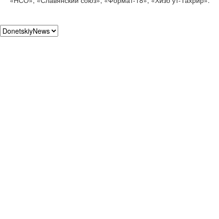
«НСО», «Славянский союз», «Формат-18», «Хизб ут-Тахрир».