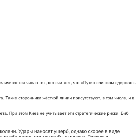
личивается число тех, кто считает, что «Путин слишком сдержан».
. Такие сторонники жёсткой линии присутствуют, в том числе, и в
та. При этом Киев не учитывает эти стратегические риски. Биб
 колени. Удары наносят ущерб, однако скорее в виде
ния общества, что могло бы вынудить Россию к