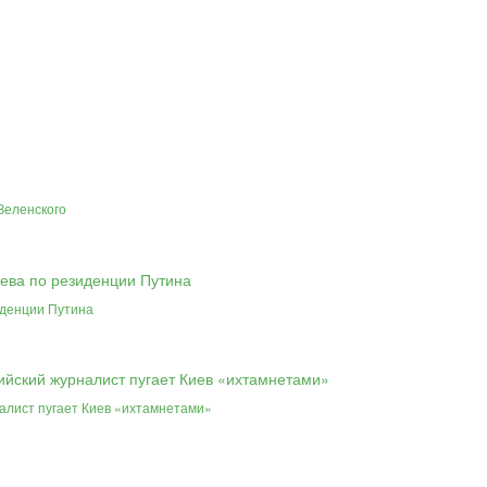
Зеленского
иденции Путина
алист пугает Киев «ихтамнетами»