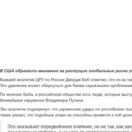
В США обратили внимание на растущие глобальные риски у
Бывший аналитик ЦРУ по России Джордж Биб отметил, что из-за так
Это давление может обернуться для Киева серьёзными проблемам
По мнению Биба, в российском обществе есть люди, которые выступ
ближайшем окружении Владимира Путина.
Экс-аналитик подчеркнул, что украинские удары по российским тыл
также указал, что подобные атаки не способны привести к той цели
Это оказывает определённое влияние, но не так, как за
досадного неудобства, а не чего-то критически важног