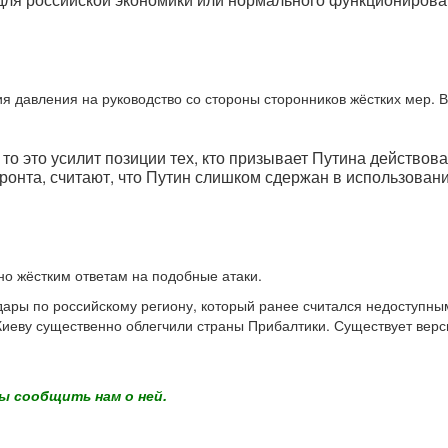
ия давления на руководство со стороны сторонников жёстких мер. 
 то это усилит позиции тех, кто призывает Путина действо
ронта, считают, что Путин слишком сдержан в использован
но жёстким ответам на подобные атаки.
дары по российскому региону, который ранее считался недоступны
Киеву существенно облегчили страны Прибалтики. Существует верси
ы сообщить нам о ней.