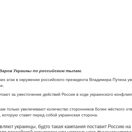
даров Украины по российским тылам.
их атак в окружении российского президента Владимира Путина уве
и.
ают за ужесточение действий России в ходе украинского конфликта
ам только увеличивают количество сторонников более жёсткого отве
, которую ставит перед собой украинская сторона.
являют украинцы, будто такая кампания поставит Россию на
о для российской экономики или нормального функционирова