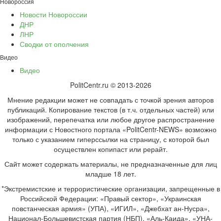
Новороссия
Новости Новороссии
ДНР
ЛНР
Сводки от ополчения
Видео
Видео
PolitCentr.ru © 2013-2026
Мнение редакции может не совпадать с точкой зрения авторов
публикаций. Копирование текстов (в т.ч. отдельных частей) или
изображений, перепечатка или любое другое распространение
информации с Новостного портала «PolitCentr-NEWS» возможно
только с указанием гиперссылки на страницу, с которой был
осуществлен копипаст или рерайт.
Сайт может содержать материалы, не предназначенные для лиц
младше 18 лет.
*Экстремистские и террористические организации, запрещенные в
Российской Федерации: «Правый сектор», «Украинская
повстанческая армия» (УПА), «ИГИЛ», «Джебхат ан-Нусра»,
Национал-Большевистская партия (НБП), «Аль-Каида», «УНА-