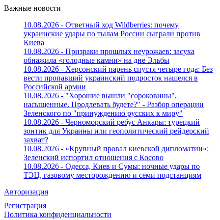
Важные новости
10.08.2026 - Ответный ход Wildberries: почему
украинские удары по тылам России сыграли против
Киева
10.08.2026 - Призраки прошлых неурожаев: засуха
обнажила «голодные камни» на дне Эльбы
10.08.2026 - Херсонский парень спустя четыре года: Без
вести пропавший украинский подросток нашелся в
Российской армии
10.08.2026 - "Хорошие вышли "сороковины",
насыщенные. Продлевать будете?" - Разбор операции
Зеленского по "принуждению русских к миру"
10.08.2026 - Черноморский ребус Анкары: турецкий
зонтик для Украины или геополитический рейдерский
захват?
10.08.2026 - «Крупный провал киевской дипломатии»:
Зеленский испортил отношения с Косово
10.08.2026 - Одесса, Киев и Сумы: ночные удары по
ТЭЦ, газовому месторождению и семи подстанциям
Авторизация
Регистрация
Политика конфиденциальности