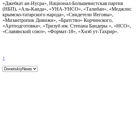
«Джебхат ан-Нусра», Национал-Большевистская партия
(НБП), «Аль-Каида», «УНА-УНСО», «Талибан», «Меджлис
крымско-татарского народа», «Свидетели Иеговы»,
«Мизантропик Дивижн», «Братство» Корчинского,
«Артподготовка», «Тризуб им. Степана Бандеры », «НСО»,
«Славянский союз», «Формат-18», «Хизб ут-Тахрир».
↑