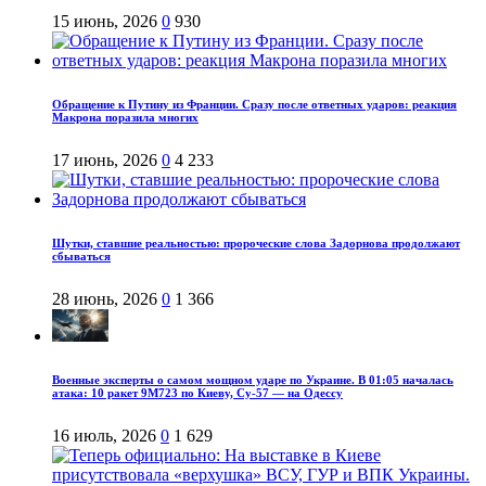
15 июнь, 2026
0
930
Обращение к Путину из Франции. Сразу после ответных ударов: реакция
Макрона поразила многих
17 июнь, 2026
0
4 233
Шутки, ставшие реальностью: пророческие слова Задорнова продолжают
сбываться
28 июнь, 2026
0
1 366
Военные эксперты о самом мощном ударе по Украине. В 01:05 началась
атака: 10 ракет 9М723 по Киеву, Су-57 — на Одессу
16 июль, 2026
0
1 629