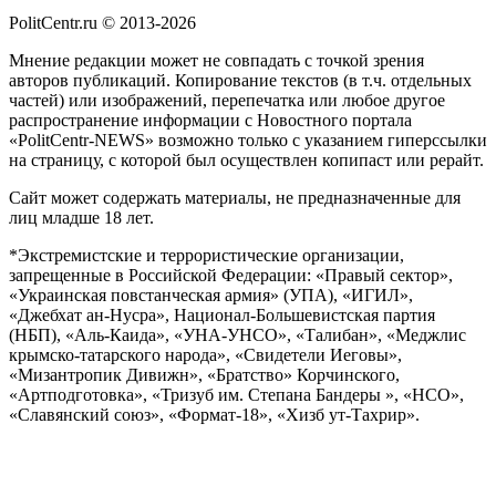
PolitCentr.ru © 2013-2026
Мнение редакции может не совпадать с точкой зрения
авторов публикаций. Копирование текстов (в т.ч. отдельных
частей) или изображений, перепечатка или любое другое
распространение информации с Новостного портала
«PolitCentr-NEWS» возможно только с указанием гиперссылки
на страницу, с которой был осуществлен копипаст или рерайт.
Сайт может содержать материалы, не предназначенные для
лиц младше 18 лет.
*Экстремистские и террористические организации,
запрещенные в Российской Федерации: «Правый сектор»,
«Украинская повстанческая армия» (УПА), «ИГИЛ»,
«Джебхат ан-Нусра», Национал-Большевистская партия
(НБП), «Аль-Каида», «УНА-УНСО», «Талибан», «Меджлис
крымско-татарского народа», «Свидетели Иеговы»,
«Мизантропик Дивижн», «Братство» Корчинского,
«Артподготовка», «Тризуб им. Степана Бандеры », «НСО»,
«Славянский союз», «Формат-18», «Хизб ут-Тахрир».