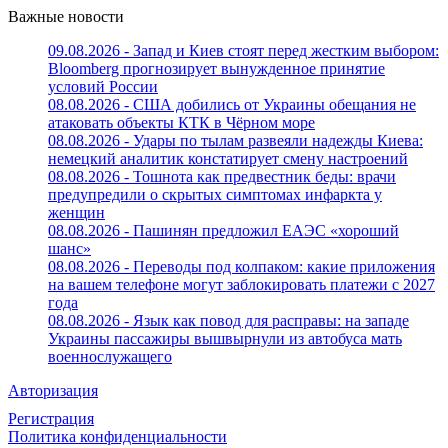
Важные новости
09.08.2026 - Запад и Киев стоят перед жестким выбором:
Bloomberg прогнозирует вынужденное принятие
условий России
08.08.2026 - США добились от Украины обещания не
атаковать объекты КТК в Чёрном море
08.08.2026 - Удары по тылам развеяли надежды Киева:
немецкий аналитик констатирует смену настроений
08.08.2026 - Тошнота как предвестник беды: врачи
предупредили о скрытых симптомах инфаркта у
женщин
08.08.2026 - Пашинян предложил ЕАЭС «хороший
шанс»
08.08.2026 - Переводы под колпаком: какие приложения
на вашем телефоне могут заблокировать платежи с 2027
года
08.08.2026 - Язык как повод для расправы: на западе
Украины пассажиры вышвырнули из автобуса мать
военнослужащего
Авторизация
Регистрация
Политика конфиденциальности