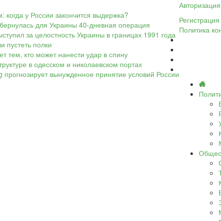
Авторизация
: когда у России закончится выдержка?
Регистрация
обернулась для Украины 40-дневная операция
Политика ко
ыступил за целостность Украины в границах 1991 года
ли пустеть полки
т тем, кто может нанести удар в спину
труктуре в одесском и николаевском портах
rg прогнозирует вынужденное принятие условий России
Полит
Общес