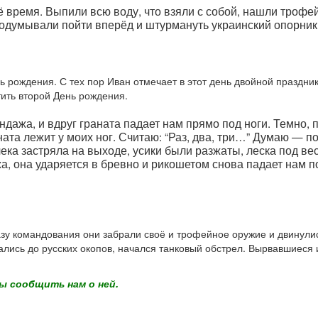
время. Выпили всю воду, что взяли с собой, нашли трофей
одумывали пойти вперёд и штурмануть украинский опорник
ь рождения. С тех пор Иван отмечает в этот день двойной праздни
тить второй День рождения.
дажа, и вдруг граната падает нам прямо под ноги. Темно, пл
ата лежит у моих ног. Считаю: “Раз, два, три…” Думаю — п
чека застряла на выходе, усики были разжаты, леска под ве
ажа, она ударяется в бревно и рикошетом снова падает нам 
у командования они забрали своё и трофейное оружие и двинулись
ались до русских окопов, начался танковый обстрел. Вырвавшиеся 
ы сообщить нам о ней.