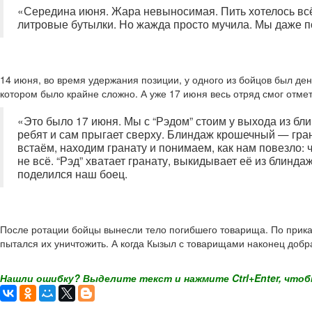
«Середина июня. Жара невыносимая. Пить хотелось всё 
литровые бутылки. Но жажда просто мучила. Мы даже п
14 июня, во время удержания позиции, у одного из бойцов был ден
котором было крайне сложно. А уже 17 июня весь отряд смог отме
«Это было 17 июня. Мы с “Рэдом” стоим у выхода из блин
ребят и сам прыгает сверху. Блиндаж крошечный — гран
встаём, находим гранату и понимаем, как нам повезло: 
не всё. “Рэд” хватает гранату, выкидывает её из блинд
поделился наш боец.
После ротации бойцы вынесли тело погибшего товарища. По приказ
пытался их уничтожить. А когда Кызыл с товарищами наконец добр
Нашли ошибку? Выделите текст и нажмите Ctrl+Enter, чтоб