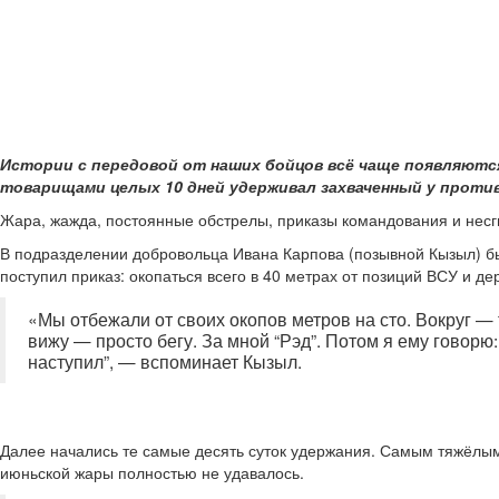
Истории с передовой от наших бойцов всё чаще появляются
товарищами целых 10 дней удерживал захваченный у проти
Жара, жажда, постоянные обстрелы, приказы командования и несг
В подразделении добровольца Ивана Карпова (позывной Кызыл) бы
поступил приказ: окопаться всего в 40 метрах от позиций ВСУ и дер
«Мы отбежали от своих окопов метров на сто. Вокруг — 
вижу — просто бегу. За мной “Рэд”. Потом я ему говорю: 
наступил”, — вспоминает Кызыл.
Далее начались те самые десять суток удержания. Самым тяжёлым
июньской жары полностью не удавалось.