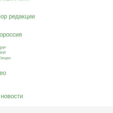
ор редакции
ороссия
ДНР
ЛНР
Сводки
ео
 новости