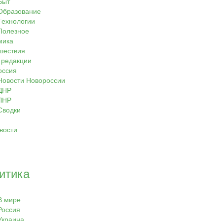
Быт
Образование
Технологии
Полезное
мика
шествия
 редакции
оссия
Новости Новороссии
ДНР
ЛНР
Сводки
вости
итика
В мире
Россия
Украина