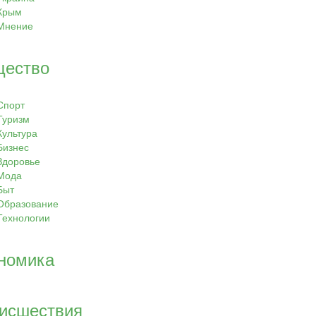
Крым
Мнение
ество
Спорт
Туризм
Культура
Бизнес
Здоровье
Мода
Быт
Образование
Технологии
номика
исшествия