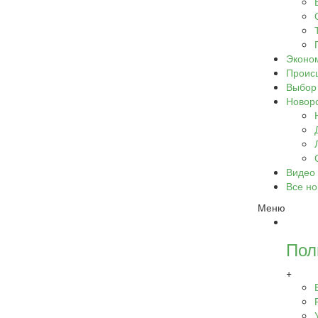
Эконо
Проис
Выбор
Новор
Видео
Все но
Меню
Пол
+