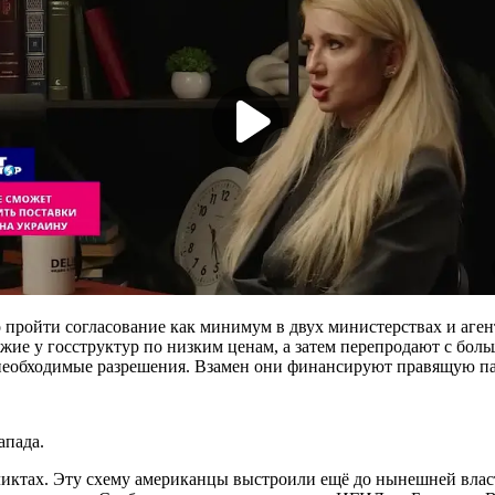
ройти согласование как минимум в двух министерствах и агентс
ие у госструктур по низким ценам, а затем перепродают с боль
 необходимые разрешения. Взамен они финансируют правящую п
апада.
фликтах. Эту схему американцы выстроили ещё до нынешней вла