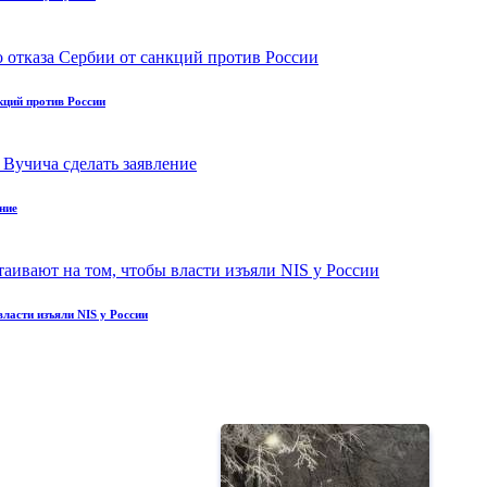
кций против России
ние
ласти изъяли NIS у России