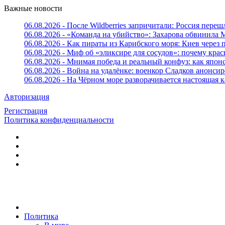
Важные новости
06.08.2026 - После Wildberries запричитали: Россия переш
06.08.2026 - «Команда на убийство»: Захарова обвинила 
06.08.2026 - Как пираты из Карибского моря: Киев через
06.08.2026 - Миф об «эликсире для сосудов»: почему крас
06.08.2026 - Мнимая победа и реальный конфуз: как япо
06.08.2026 - Война на удалёнке: военкор Сладков анон
06.08.2026 - На Чёрном море разворачивается настоящая 
Авторизация
Регистрация
Политика конфиденциальности
Политика