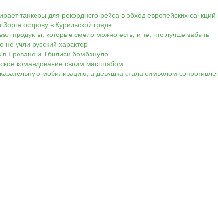
ирает танкеры для рекордного рейса в обход европейских санкций
 Зорге острову в Курильской гряде
вал продукты, которые смело можно есть, и те, что лучше забыть
Но не учли русский характер
ов в Ереване и Тбилиси бомбануло
аинское командование своим масштабом
показательную мобилизацию, а девушка стала символом сопротивле