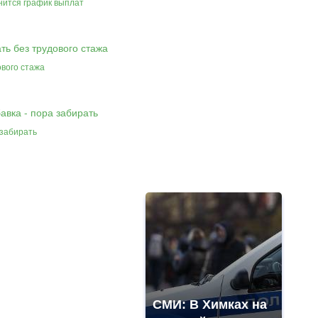
нится график выплат
ового стажа
 забирать
СМИ: В Химках на