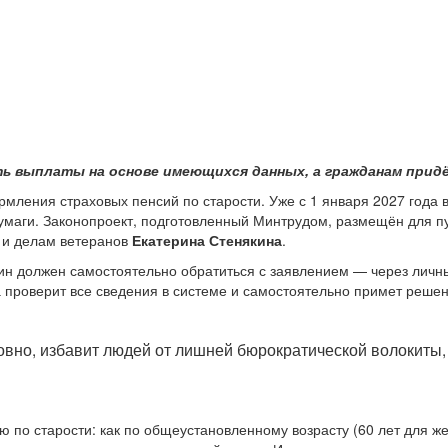
 выплаты на основе имеющихся данных, а гражданам прид
ления страховых пенсий по старости. Уже с 1 января 2027 года 
умаги. Законопроект, подготовленный Минтрудом, размещён для п
е и делам ветеранов
Екатерина Стенякина
.
н должен самостоятельно обратиться с заявлением — через личный
 проверит все сведения в системе и самостоятельно примет реше
овно, избавит людей от лишней бюрократической волокиты,
ю по старости: как по общеустановленному возрасту (60 лет для же