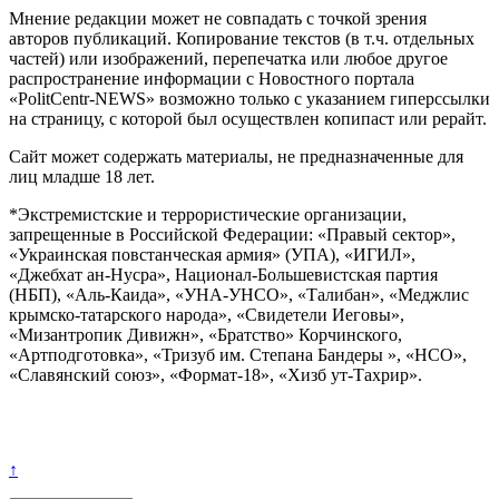
Мнение редакции может не совпадать с точкой зрения
авторов публикаций. Копирование текстов (в т.ч. отдельных
частей) или изображений, перепечатка или любое другое
распространение информации с Новостного портала
«PolitCentr-NEWS» возможно только с указанием гиперссылки
на страницу, с которой был осуществлен копипаст или рерайт.
Сайт может содержать материалы, не предназначенные для
лиц младше 18 лет.
*Экстремистские и террористические организации,
запрещенные в Российской Федерации: «Правый сектор»,
«Украинская повстанческая армия» (УПА), «ИГИЛ»,
«Джебхат ан-Нусра», Национал-Большевистская партия
(НБП), «Аль-Каида», «УНА-УНСО», «Талибан», «Меджлис
крымско-татарского народа», «Свидетели Иеговы»,
«Мизантропик Дивижн», «Братство» Корчинского,
«Артподготовка», «Тризуб им. Степана Бандеры », «НСО»,
«Славянский союз», «Формат-18», «Хизб ут-Тахрир».
↑