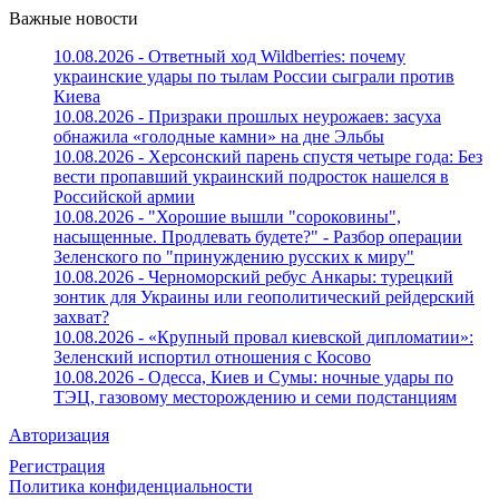
Важные новости
10.08.2026 - Ответный ход Wildberries: почему
украинские удары по тылам России сыграли против
Киева
10.08.2026 - Призраки прошлых неурожаев: засуха
обнажила «голодные камни» на дне Эльбы
10.08.2026 - Херсонский парень спустя четыре года: Без
вести пропавший украинский подросток нашелся в
Российской армии
10.08.2026 - "Хорошие вышли "сороковины",
насыщенные. Продлевать будете?" - Разбор операции
Зеленского по "принуждению русских к миру"
10.08.2026 - Черноморский ребус Анкары: турецкий
зонтик для Украины или геополитический рейдерский
захват?
10.08.2026 - «Крупный провал киевской дипломатии»:
Зеленский испортил отношения с Косово
10.08.2026 - Одесса, Киев и Сумы: ночные удары по
ТЭЦ, газовому месторождению и семи подстанциям
Авторизация
Регистрация
Политика конфиденциальности