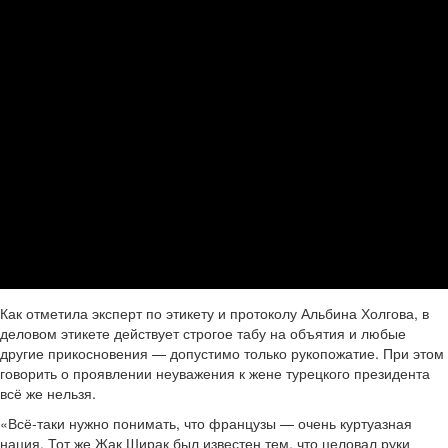
Как отметила эксперт по этикету и протоколу Альбина Холгова, в
деловом этикете действует строгое табу на объятия и любые
другие прикосновения — допустимо только рукопожатие. При этом
говорить о проявлении неуважения к жене турецкого президента
всё же нельзя.
«Всё-таки нужно понимать, что французы — очень куртуазная
нация. Тот же Жак Ширак был известен тем, что целовал руки