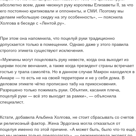
абсолютно всем, даже чмокнул руку королевы Елизаветы II, за что
его постоянно критиковали и оппоненты, и СМИ. Поэтому мы
делаем небольшую скидку на эту особенность», — пояснила
Холгова в беседе с «Лентой.ру».
При этом она напомнила, что поцелуй руки традиционно
допускается только в помещении. Однако даже у этого правила
строгого этикета существуют исключения.
«Мужчины могут поцеловать руку невесте, когда она выходит из
церкви после венчания, а также когда президент страны встречает
гостью у трапа самолёта. Но в данном случае Макрон находился в
Анкаре — то есть не на своей территории и не у себя дома. В
деловом этикете чётко прописано табу на прикосновения.
Разрешено только пожимать руки. Объятия, касания плеча,
поцелуй руки — всё это выходит за рамки», — объяснила
специалист.
Кстати, добавила Альбина Холгова, не стоит сбрасывать со счетов
и религиозный фактор. Жена Эрдогана могла отказаться от
поцелуя именно по этой причине. «А может быть, было что-то ещё,
но мы можем только предполагать», — резюмировала эксперт по