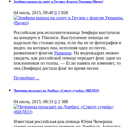
Земфира вышла на сцену в Грузии с флагом Украины.(Видео)
04 июль, 2015, 09:40
0
2 828
Российская рок-исполнительница Земфира выступила
на концерте в Тбилиси. Выступление певицы не
наделало бы столько шума, если бы не ее фотография и
видео, на которых она, исполняя одну из песен,
размахивает флагом
Украины
. На видеокадрах можно
увидеть, как российской певице передает флаг один из
поклонников из толпы. — Если память не изменяет, то
она (Земфира) достала флаг во время песни:
Подробнее ...
Чичерина посылает на Донбасс «Стрелу судьбы» (ВИДЕО)
04 июль, 2015, 08:33
0
2 388
Известная российская рок-певица Юлия Чичерина
станет голосом нового телешоу на Донбассе. Артистка,