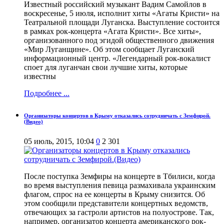
Известный российский музыкант Вадим Самойлов в
воскресенье, 5 июля, исполнит хиты «Агаты Кристи» на
Театральной площади Луганска. Выступление состоится
в рамках рок-концерта «Агата Кристи». Все хиты»,
организованного под эгидой общественного движения
«Мир Луганщине». Об этом сообщает Луганский
информационный центр. «Легендарный рок-вокалист
споет для луганчан свои лучшие хиты, которые
известны
Подробнее ...
Организаторы концертов в Крыму отказались сотрудничать с Земфирой.
(Видео)
05 июль, 2015, 10:04
0
2 301
После поступка Земфиры на концерте в Тбилиси, когда
во время выступления певица размахивала украинским
флагом, спрос на ее концерты в Крыму снизится. Об
этом сообщили представители концертных ведомств,
отвечающих за гастроли артистов на полуострове. Так,
например, организатор концерта американского рок-