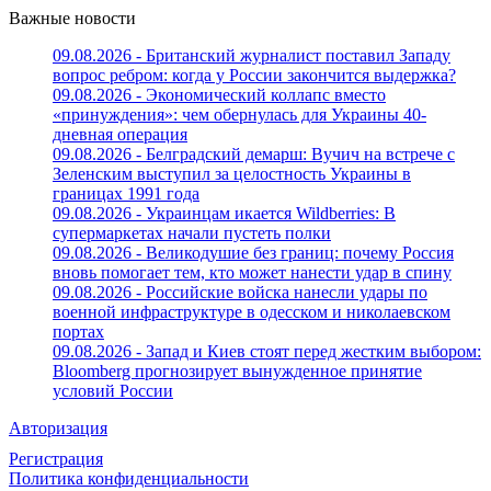
Важные новости
09.08.2026 - Британский журналист поставил Западу
вопрос ребром: когда у России закончится выдержка?
09.08.2026 - Экономический коллапс вместо
«принуждения»: чем обернулась для Украины 40-
дневная операция
09.08.2026 - Белградский демарш: Вучич на встрече с
Зеленским выступил за целостность Украины в
границах 1991 года
09.08.2026 - Украинцам икается Wildberries: В
супермаркетах начали пустеть полки
09.08.2026 - Великодушие без границ: почему Россия
вновь помогает тем, кто может нанести удар в спину
09.08.2026 - Российские войска нанесли удары по
военной инфраструктуре в одесском и николаевском
портах
09.08.2026 - Запад и Киев стоят перед жестким выбором:
Bloomberg прогнозирует вынужденное принятие
условий России
Авторизация
Регистрация
Политика конфиденциальности