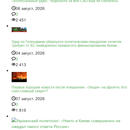
«Колоссальный удар»: подобного за всю СВО ещё не случалось
06 август, 2026
0
2 451
Удар по Геленджику обернулся политическим скандалом: политик
требует от ЕС немедленно прекратить финансирование Киева
04 август, 2026
0
2 413
Первые хорошие новости после покушения. «Упыри» на фронте. Кто
слил главный секрет?
07 август, 2026
0
1 816