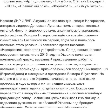
Корчинского, «Артподготовка», «Тризуб им. Степана Бандеры »,
«НСО», «Славянский союз», «Формат-18», «Хизб ут-Тахрир».
Новости ДНР и ЛНР. Актуальная картина дня, сводки Новороссии,
интервью лидеров Донецка и Луганска, комментарии местных
жителей, фото- и видеорепортажи, аналитические материалы,
инфографика. История Новороссии идёт со времён освоения
южных земель Российской империей, тогда же и появилось
название этого региона. В советское время название
«Новороссия» перестаёт употребляться. Сегодняшние новости
новороссии таковы что в 2013 году на Украине начинается
политический кризис, вызванный прекращением работ по
евроинтеграции, что привело к акциям протеста, получивших
название «Евромайдан». Кризис закончился победой митингующих
(Евромайдана) и смещением президента Виктора Януковича. На
востоке и юго-востоке Украины начинаются ответные акции
протеста, в ходе которых митингующие захватывают
адмнистративные здания, отделения милиции. Вскоре они
перерастают в вооружённые столкновения и полномасштабную
гражданскую войну. Возникший кризис вызывает к жизни идею
отделения русскоязычных областей Украины под брендом
«Новороссия». По замыслу сторонников Новороссии в