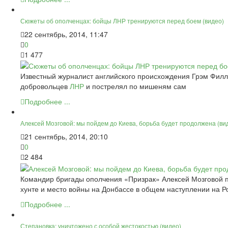
Сюжеты об ополченцах: бойцы ЛНР тренируются перед боем (видео)
22 сентябрь, 2014, 11:47
0
1 477
Известный журналист английского происхождения Грэм Филли
добровольцев
ЛНР
и пострелял по мишеням сам
Подробнее ...
Алексей Мозговой: мы пойдем до Киева, борьба будет продолжена (ви
21 сентябрь, 2014, 20:10
0
2 484
Командир бригады ополчения «Призрак» Алексей Мозговой п
хунте и место войны на Донбассе в общем наступлении на 
Подробнее ...
Степановка: уничтожено с особой жестокостью (видео)