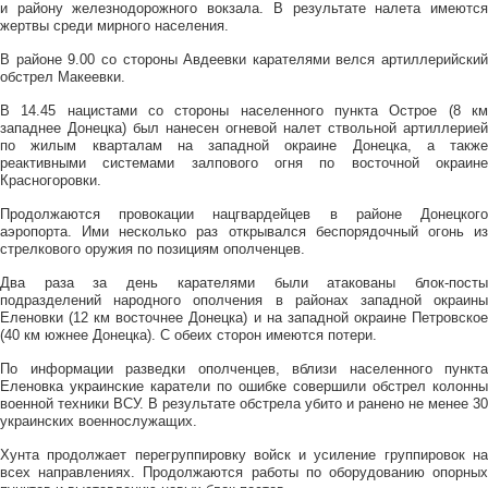
и району железнодорожного вокзала. В результате налета имеются
жертвы среди мирного населения.
В районе 9.00 со стороны Авдеевки карателями велся артиллерийский
обстрел Макеевки.
В 14.45 нацистами со стороны населенного пункта Острое (8 км
западнее Донецка) был нанесен огневой налет ствольной артиллерией
по жилым кварталам на западной окраине Донецка, а также
реактивными системами залпового огня по восточной окраине
Красногоровки.
Продолжаются провокации нацгвардейцев в районе Донецкого
аэропорта. Ими несколько раз открывался беспорядочный огонь из
стрелкового оружия по позициям ополченцев.
Два раза за день карателями были атакованы блок-посты
подразделений народного ополчения в районах западной окраины
Еленовки (12 км восточнее Донецка) и на западной окраине Петровское
(40 км южнее Донецка). С обеих сторон имеются потери.
По информации разведки ополченцев, вблизи населенного пункта
Еленовка украинские каратели по ошибке совершили обстрел колонны
военной техники ВСУ. В результате обстрела убито и ранено не менее 30
украинских военнослужащих.
Хунта продолжает перегруппировку войск и усиление группировок на
всех направлениях. Продолжаются работы по оборудованию опорных