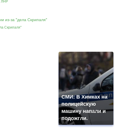
и ЛНР
ела Скрипаля"
СМИ: В Химках на
полицейскую
машину напали и
подожгли.