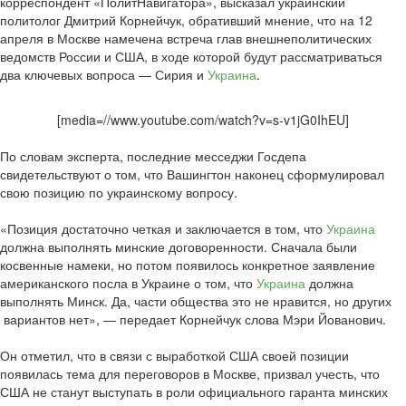
корреспондент «ПолитНавигатора», высказал украинский
политолог Дмитрий Корнейчук, обративший мнение, что на 12
апреля в Москве намечена встреча глав внешнеполитических
ведомств России и США, в ходе которой будут рассматриваться
два ключевых вопроса — Сирия и
Украина
.
[media=//www.youtube.com/watch?v=s-v1jG0IhEU]
По словам эксперта, последние месседжи Госдепа
свидетельствуют о том, что Вашингтон наконец сформулировал
свою позицию по украинскому вопросу.
«Позиция достаточно четкая и заключается в том, что
Украина
должна выполнять минские договоренности. Сначала были
косвенные намеки, но потом появилось конкретное заявление
американского посла в Украине о том, что
Украина
должна
выполнять Минск. Да, части общества это не нравится, но других
вариантов нет», — передает Корнейчук слова Мэри Йованович.
Он отметил, что в связи с выработкой США своей позиции
появилась тема для переговоров в Москве, призвал учесть, что
США не станут выступать в роли официального гаранта минских