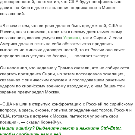
договоренностей, но отметил, что США будут неофициально
давить на Киев в деле выполнения подписанных в Минске
соглашений.
«В связи с тем, что встреча должна быть предметной, США и
Россия, как я понимаю, готовятся к некому джентльменскому
соглашению, касающемуся как
Украины
, так и Сирии. И если
Америка должна взять на себя обязательство продавить
выполнение минских договоренностей, то от России она хочет
определенных уступок по Асаду», — полагает эксперт.
Он напомнил, что недавно у Трампа сказали, что не собираются
свергать президента Сирии, но затем последовала эскалация,
связанная с химическим оружием и последовавшем ракетным
ударом по сирийскому военному аэродрому, о чем Вашингтон
заранее предупредил Москву.
«США не шли в открытую конфронтацию с Россией по сирийскому
вопросу, а здесь, скорее, попытка определенных торгов. Россия и
США, готовясь к встрече к Москве, пытаются упрочить свои
позиции», — сказал Корнейчук.
Нашли ошибку? Выделите текст и нажмите Ctrl+Enter,
чтобы сообщить нам о ней.