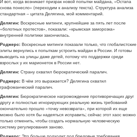
И вот, когда возникает призрак новой попытки майдана, «Остапа
снова понесло» (переходим к анализу текста). Структура анализа
стандартная – цитата Делягина, мой комментарий.
Делягин:
Воскресные митинги, крупнейшие за пять лет после
«болотных протестов», показали: «крымская заморозка»
внутренней политики закончилась.
Роджерс:
Воскресные митинги показали только, что глобалистские
элиты вернулись к попыткам устроить майдан в России. И готовы
выводить на улицы даже детей, потому что поддержки среди
взрослых у их марионеток в России нет.
Делягин:
Страну охватил бюрократический паралич.
Роджерс:
В чём это выражается? Делягина охватил
графоманческий паралич.
Делягин:
Бюрократическое нагромождение противоречащих друг
другу и полностью игнорирующих реальную жизнь требований
окончательно прошло «точку невозврата», при которой их еще
можно было хотя бы надеяться исправить; сейчас этот хаос можно
только отменить, чтобы создать нормальную человеческую
систему регулирования заново.
Роджерс:
Это больше подходит под бредовые требования