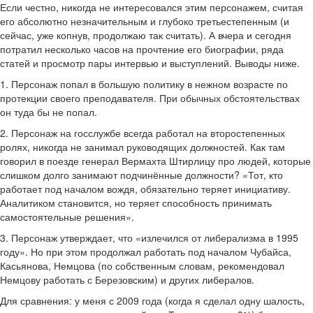
Если честно, никогда не интересовался этим персонажем, считая
его абсолютно незначительным и глубоко третьестепенным (и
сейчас, уже копнув, продолжаю так считать). А вчера и сегодня
потратил несколько часов на прочтение его биографии, ряда
статей и просмотр пары интервью и выступлений. Выводы ниже.
1. Персонаж попал в большую политику в нежном возрасте по
протекции своего преподавателя. При обычных обстоятельствах
он туда бы не попал.
2. Персонаж на госслужбе всегда работал на второстепенных
ролях, никогда не занимал руководящих должностей. Как там
говорил в поезде генерал Вермахта Штирлицу про людей, которые
слишком долго занимают подчинённые должности? «Тот, кто
работает под началом вождя, обязательно теряет инициативу.
Аналитиком становится, но теряет способность принимать
самостоятельные решения».
3. Персонаж утверждает, что «излечился от либерализма в 1995
году». Но при этом продолжал работать под началом Чубайса,
Касьянова, Немцова (по собственным словам, рекомендовал
Немцову работать с Березовским) и других либералов.
Для сравнения: у меня с 2009 года (когда я сделал одну шалость,