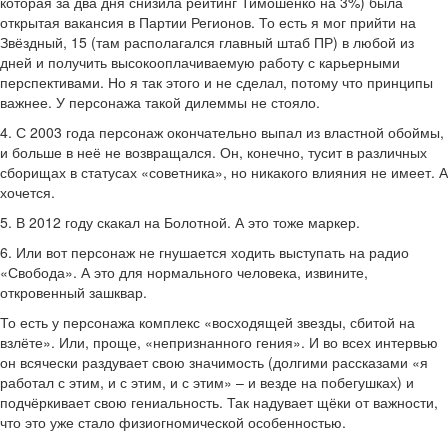
которая за два дня снизила рейтинг Тимошенко на 3%) была
открытая вакансия в Партии Регионов. То есть я мог прийти на
Звёздный, 15 (там располагался главный штаб ПР) в любой из
дней и получить высокооплачиваемую работу с карьерными
перспективами. Но я так этого и не сделал, потому что принципы
важнее. У персонажа такой дилеммы не стояло.
4. С 2003 года персонаж окончательно выпал из властной обоймы,
и больше в неё не возвращался. Он, конечно, тусит в различных
сборищах в статусах «советника», но никакого влияния не имеет. А
хочется.
5. В 2012 году скакал на Болотной. А это тоже маркер.
6. Или вот персонаж не гнушается ходить выступать на радио
«Свобода». А это для нормального человека, извините,
откровенный зашквар.
То есть у персонажа комплекс «восходящей звезды, сбитой на
взлёте». Или, проще, «непризнанного гения». И во всех интервью
он всячески раздувает свою значимость (долгими рассказами «я
работал с этим, и с этим, и с этим» – и везде на побегушках) и
подчёркивает свою гениальность. Так надувает щёки от важности,
что это уже стало физиогномической особенностью.