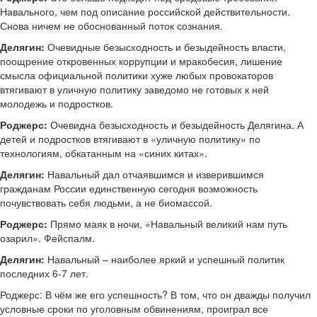
Навального, чем под описание российской действительности.
Снова ничем не обоснованный поток сознания.
Делягин:
Очевидные безысходность и безыдейность власти,
поощрение откровенных коррупции и мракобесия, лишение
смысла официальной политики хуже любых провокаторов
втягивают в уличную политику заведомо не готовых к ней
молодежь и подростков.
Роджерс:
Очевидна безысходность и безыдейность Делягина. А
детей и подростков втягивают в «уличную политику» по
технологиям, обкатанным на «синих китах».
Делягин:
Навальный дал отчаявшимся и изверившимся
гражданам России единственную сегодня возможность
почувствовать себя людьми, а не биомассой.
Роджерс:
Прямо маяк в ночи, «Навальный великий нам путь
озарил». Фейспалм.
Делягин:
Навальный – наиболее яркий и успешный политик
последних 6-7 лет.
Роджерс: В чём же его успешность? В том, что он дважды получил
условные сроки по уголовным обвинениям, проиграл все