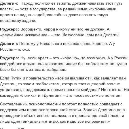
Делягин:
Народ, если хочет выжить, должен навязать этот путь
власти, — хотя в государстве, за редчайшими исключениями,
просто не видно людей, способных даже осознать такую
постановку задачи.
Роджерс:
Вообще-то, народ никому ничего не должен. А
«редчайшее исключение» – это, безусловно, сам пан Делягин.
Делягин:
Поэтому у Навального пока все очень хорошо. А у
России – плохо.
Роджерс:
Ну, если арест – это «хорошо», то возможно. А у России
всё действительно налаживается, иначе бы глобалистам не нужно
было бы опять затевать майданов.
Если Путин и правительство «всё разваливают», как заявляет пан
Делягин, то зачем глобалистам, которых этот сценарий вполне
устраивает, поддерживать новые попытки майдана? Нет ответа. Но
как видим «логика» и «Делягин» – это несовместимые понятия.
Составленный психологический портрет полностью совпадает с
содержанием проанализированной статьи. Задача Делягина не в
проведении объективного анализа, а в пропаганде «всё плохо, и
лишь один гениальный я знаю, как надо всё исправить».
+