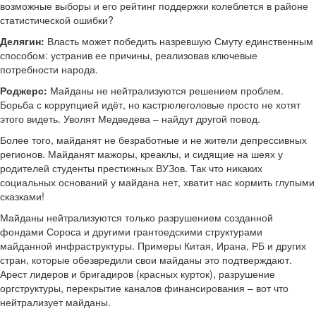
возможные выборы и его рейтинг поддержки колеблется в районе
статистической ошибки?
Делягин:
Власть может победить назревшую Смуту единственным
способом: устранив ее причины, реализовав ключевые
потребности народа.
Роджерс:
Майданы не нейтрализуются решением проблем.
Борьба с коррупцией идёт, но кастрюлеголовые просто не хотят
этого видеть. Уволят Медведева – найдут другой повод.
Более того, майданят не безработные и не жители депрессивных
регионов. Майданят мажоры, креаклы, и сидящие на шеях у
родителей студенты престижных ВУЗов. Так что никаких
социальных оснований у майдана нет, хватит нас кормить глупыми
сказками!
Майданы нейтрализуются только разрушением созданной
фондами Сороса и другими грантоедскими структурами
майданной инфраструктуры. Примеры Китая, Ирана, РБ и других
стран, которые обезвредили свои майданы это подтверждают.
Арест лидеров и бригадиров (красных курток), разрушение
оргструктуры, перекрытие каналов финансирования – вот что
нейтрализует майданы.