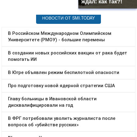
ждал: как так?!