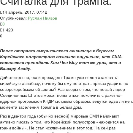
Считалка для Трампа.
14 апрель, 2017, 07:42
Опубликовал:
Руслан Ниязов
0
1 420
0
После отправки американского авианосца к берегам
Корейского полуострова возникло ощущение, что США
готовятся преподать Ким Чен Ыну тот же урок, что и
Башару Асаду.
Действительно, если президент Трамп уже велел атаковать
сирийскую авиабазу, почему бы ему не отдать приказ ударить по
северокорейским объектам? Разговоры о том, что новый лидер
Соединенных Штатов может попытаться покончить с ракетно-
ядерной программой КНДР силовым образом, ведутся едва ли не с
момента заселения Трампа в Белый дом.
Раз в два-три года (обычно весной) мировые СМИ начинают
активно писать о том, что Корейский полуостров «находится на
грани войны». Не стал исключением и этот год. На сей раз