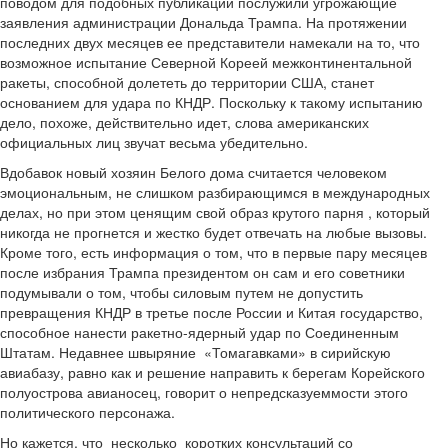
поводом для подобных публикаций послужили угрожающие
заявления администрации Дональда Трампа. На протяжении
последних двух месяцев ее представители намекали на то, что
возможное испытание Северной Кореей межконтинентальной
ракеты, способной долететь до территории США, станет
основанием для удара по КНДР. Поскольку к такому испытанию
дело, похоже, действительно идет, слова американских
официальных лиц звучат весьма убедительно.
Вдобавок новый хозяин Белого дома считается человеком
эмоциональным, не слишком разбирающимся в международных
делах, но при этом ценящим свой образ крутого парня , который
никогда не прогнется и жестко будет отвечать на любые вызовы.
Кроме того, есть информация о том, что в первые пару месяцев
после избрания Трампа президентом он сам и его советники
подумывали о том, чтобы силовым путем не допустить
превращения КНДР в третье после России и Китая государство,
способное нанести ракетно-ядерный удар по Соединенным
Штатам. Недавнее швыряние «Томагавками» в сирийскую
авиабазу, равно как и решение направить к берегам Корейского
полуострова авианосец, говорит о непредсказуеммости этого
политического персонажа.
Но кажется, что несколько коротких консультаций со