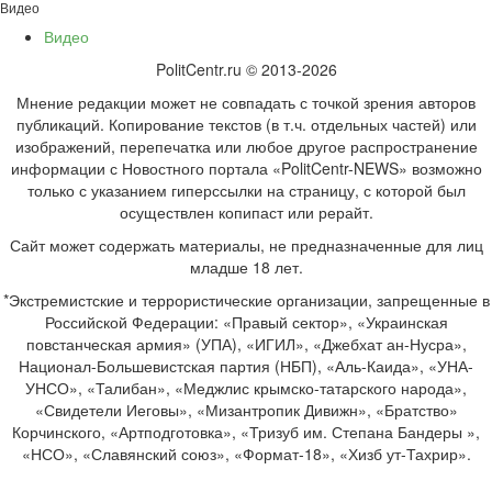
Видео
Видео
PolitCentr.ru © 2013-2026
Мнение редакции может не совпадать с точкой зрения авторов
публикаций. Копирование текстов (в т.ч. отдельных частей) или
изображений, перепечатка или любое другое распространение
информации с Новостного портала «PolitCentr-NEWS» возможно
только с указанием гиперссылки на страницу, с которой был
осуществлен копипаст или рерайт.
Сайт может содержать материалы, не предназначенные для лиц
младше 18 лет.
*Экстремистские и террористические организации, запрещенные в
Российской Федерации: «Правый сектор», «Украинская
повстанческая армия» (УПА), «ИГИЛ», «Джебхат ан-Нусра»,
Национал-Большевистская партия (НБП), «Аль-Каида», «УНА-
УНСО», «Талибан», «Меджлис крымско-татарского народа»,
«Свидетели Иеговы», «Мизантропик Дивижн», «Братство»
Корчинского, «Артподготовка», «Тризуб им. Степана Бандеры »,
«НСО», «Славянский союз», «Формат-18», «Хизб ут-Тахрир».