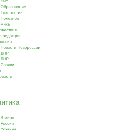
Быт
Образование
Технологии
Полезное
омика
сшествия
р редакции
россия
Новости Новороссии
ДНР
ЛНР
Сводки
о
овости
литика
В мире
Россия
Украина