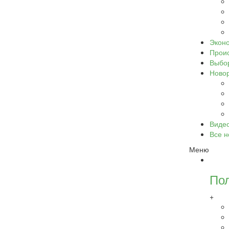
Экон
Прои
Выбо
Ново
Виде
Все н
Меню
По
+