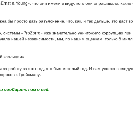
Ernst & Young», что они имели в виду, кого они опрашивали, какие 
жна бы просто дать разъяснение, что, как, и так дальше, это даст 
р, системы «ProZorro» уже значительно уничтожило коррупцию при г
начала нашей независимости, мы, по нашим оценкам, только 8 мил
й коалиции».
 за работу за этот год, это был тяжелый год. И вам успеха в сле
просов к Гройсману.
ы сообщить нам о ней.