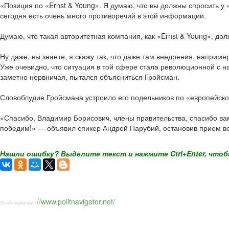
«Позиция по «Ernst & Young». Я думаю, что вы должны спросить у «
сегодня есть очень много противоречий в этой информации.
Думаю, что такая авторитетная компания, как «Ernst & Young», дол
Ну даже, вы знаете, я скажу так, что даже там внедрения, наприме
Уже очевидно, что ситуация в той сфере стала революционной с 
заметно нервничая, пытался объясниться Гройсман.
Словоблудие Гройсмана устроило его подельников по «европейско
«Спасибо, Владимир Борисович, члены правительства, спасибо вам
победим!» — объявил спикер Андрей Парубий, остановив прием во
Нашли ошибку? Выделите текст и нажмите Ctrl+Enter, чтоб
//www.politnavigator.net/
По материалам: