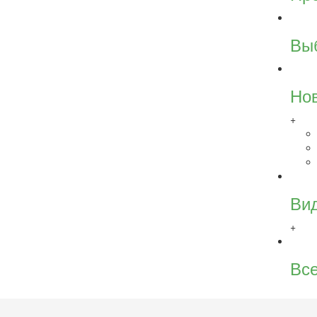
Вы
Но
+
Ви
+
Все