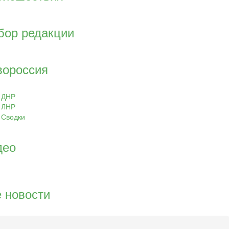
бор редакции
вороссия
ДНР
ЛНР
Сводки
део
 новости