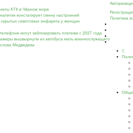
Авторизаци
ъекты КТК в Чёрном море
Регистраци
налитик констатирует смену настроений
Политика к
 о скрытых симптомах инфаркта у женщин
телефоне могут заблокировать платежи с 2027 года
ассажиры вышвырнули из автобуса мать военнослужащего
а слова Медведева
Поли
Обще