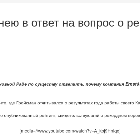
нею в ответ на вопрос о р
ховной Раде по существу ответить, почему компания Ernst&
те, где Гройсман отчитывался о результатах года работы своего К
о опубликованный рейтинг, свидетельствующий о рекордном воров
[media=//www.youtube.com/watch?v=A_kbj9HnIqo]