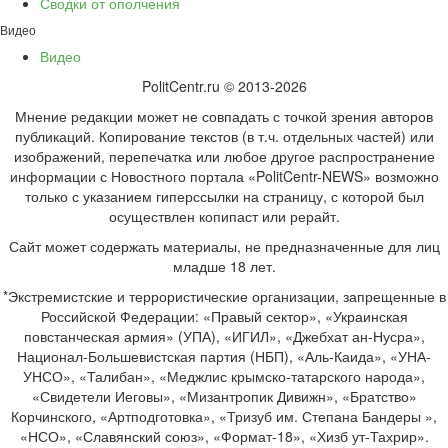
Сводки от ополчения
Видео
Видео
PolitCentr.ru © 2013-2026
Мнение редакции может не совпадать с точкой зрения авторов
публикаций. Копирование текстов (в т.ч. отдельных частей) или
изображений, перепечатка или любое другое распространение
информации с Новостного портала «PolitCentr-NEWS» возможно
только с указанием гиперссылки на страницу, с которой был
осуществлен копипаст или рерайт.
Сайт может содержать материалы, не предназначенные для лиц
младше 18 лет.
*Экстремистские и террористические организации, запрещенные в
Российской Федерации: «Правый сектор», «Украинская
повстанческая армия» (УПА), «ИГИЛ», «Джебхат ан-Нусра»,
Национал-Большевистская партия (НБП), «Аль-Каида», «УНА-
УНСО», «Талибан», «Меджлис крымско-татарского народа»,
«Свидетели Иеговы», «Мизантропик Дивижн», «Братство»
Корчинского, «Артподготовка», «Тризуб им. Степана Бандеры »,
«НСО», «Славянский союз», «Формат-18», «Хизб ут-Тахрир».