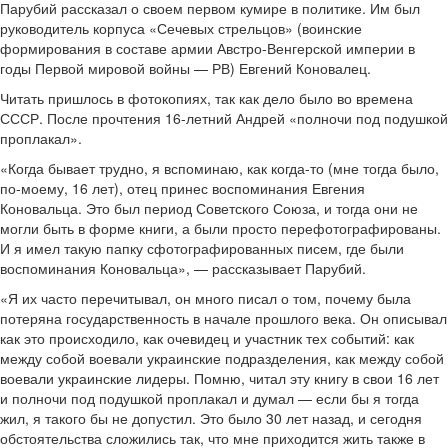
Парубий рассказал о своем первом кумире в политике. Им был
руководитель корпуса «Сечевых стрельцов» (воинские
формирования в составе армии Австро-Венгерской империи в
годы Первой мировой войны — РВ) Евгений Коновалец.
Читать пришлось в фотокопиях, так как дело было во времена
СССР. После прочтения 16-летний Андрей «полночи под подушкой
проплакал».
«Когда бывает трудно, я вспоминаю, как когда-то (мне тогда было,
по-моему, 16 лет), отец принес воспоминания Евгения
Коновальца. Это был период Советского Союза, и тогда они не
могли быть в форме книги, а были просто перефотографированы.
И я имел такую папку сфотографированных писем, где были
воспоминания Коновальца», — рассказывает Парубий.
«Я их часто перечитывал, он много писал о том, почему была
потеряна государственность в начале прошлого века. Он описывал
как это происходило, как очевидец и участник тех событий: как
между собой воевали украинские подразделения, как между собой
воевали украинские лидеры. Помню, читал эту книгу в свои 16 лет
и полночи под подушкой проплакал и думал — если бы я тогда
жил, я такого бы не допустил. Это было 30 лет назад, и сегодня
обстоятельства сложились так, что мне приходится жить также в