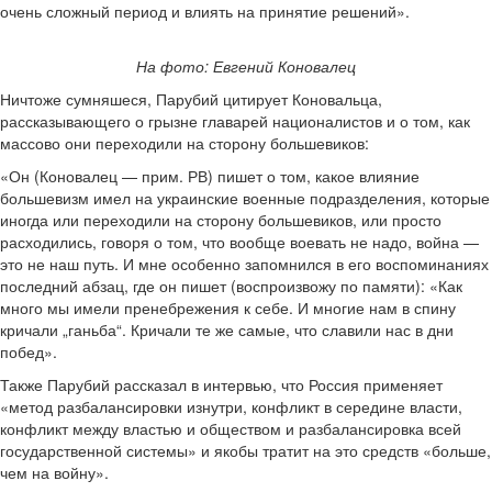
очень сложный период и влиять на принятие решений».
На фото: Евгений Коновалец
Ничтоже сумняшеся, Парубий цитирует Коновальца,
рассказывающего о грызне главарей националистов и о том, как
массово они переходили на сторону большевиков:
«Он (Коновалец — прим. РВ) пишет о том, какое влияние
большевизм имел на украинские военные подразделения, которые
иногда или переходили на сторону большевиков, или просто
расходились, говоря о том, что вообще воевать не надо, война —
это не наш путь. И мне особенно запомнился в его воспоминаниях
последний абзац, где он пишет (воспроизвожу по памяти): «Как
много мы имели пренебрежения к себе. И многие нам в спину
кричали „ганьба“. Кричали те же самые, что славили нас в дни
побед».
Также Парубий рассказал в интервью, что Россия применяет
«метод разбалансировки изнутри, конфликт в середине власти,
конфликт между властью и обществом и разбалансировка всей
государственной системы» и якобы тратит на это средств «больше,
чем на войну».