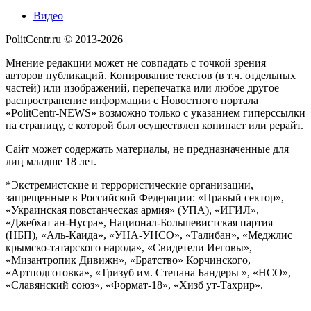
Видео
PolitCentr.ru © 2013-2026
Мнение редакции может не совпадать с точкой зрения
авторов публикаций. Копирование текстов (в т.ч. отдельных
частей) или изображений, перепечатка или любое другое
распространение информации с Новостного портала
«PolitCentr-NEWS» возможно только с указанием гиперссылки
на страницу, с которой был осуществлен копипаст или рерайт.
Сайт может содержать материалы, не предназначенные для
лиц младше 18 лет.
*Экстремистские и террористические организации,
запрещенные в Российской Федерации: «Правый сектор»,
«Украинская повстанческая армия» (УПА), «ИГИЛ»,
«Джебхат ан-Нусра», Национал-Большевистская партия
(НБП), «Аль-Каида», «УНА-УНСО», «Талибан», «Меджлис
крымско-татарского народа», «Свидетели Иеговы»,
«Мизантропик Дивижн», «Братство» Корчинского,
«Артподготовка», «Тризуб им. Степана Бандеры », «НСО»,
«Славянский союз», «Формат-18», «Хизб ут-Тахрир».