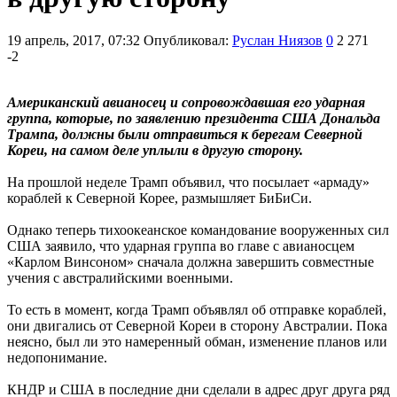
19 апрель, 2017, 07:32
Опубликовал:
Руслан Ниязов
0
2 271
-2
Американский авианосец и сопровождавшая его ударная
группа, которые, по заявлению президента США Дональда
Трампа, должны были отправиться к берегам Северной
Кореи, на самом деле уплыли в другую сторону.
На прошлой неделе Трамп объявил, что посылает «армаду»
кораблей к Северной Корее, размышляет БиБиСи.
Однако теперь тихоокеанское командование вооруженных сил
США заявило, что ударная группа во главе с авианосцем
«Карлом Винсоном» сначала должна завершить совместные
учения с австралийскими военными.
То есть в момент, когда Трамп объявлял об отправке кораблей,
они двигались от Северной Кореи в сторону Австралии. Пока
неясно, был ли это намеренный обман, изменение планов или
недопонимание.
КНДР и США в последние дни сделали в адрес друг друга ряд