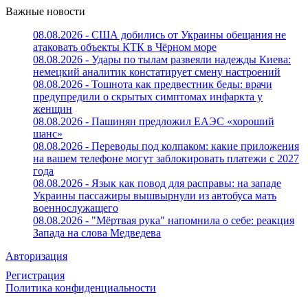
Важные новости
08.08.2026 - США добились от Украины обещания не
атаковать объекты КТК в Чёрном море
08.08.2026 - Удары по тылам развеяли надежды Киева:
немецкий аналитик констатирует смену настроений
08.08.2026 - Тошнота как предвестник беды: врачи
предупредили о скрытых симптомах инфаркта у
женщин
08.08.2026 - Пашинян предложил ЕАЭС «хороший
шанс»
08.08.2026 - Переводы под колпаком: какие приложения
на вашем телефоне могут заблокировать платежи с 2027
года
08.08.2026 - Язык как повод для расправы: на западе
Украины пассажиры вышвырнули из автобуса мать
военнослужащего
08.08.2026 - "Мёртвая рука" напомнила о себе: реакция
Запада на слова Медведева
Авторизация
Регистрация
Политика конфиденциальности