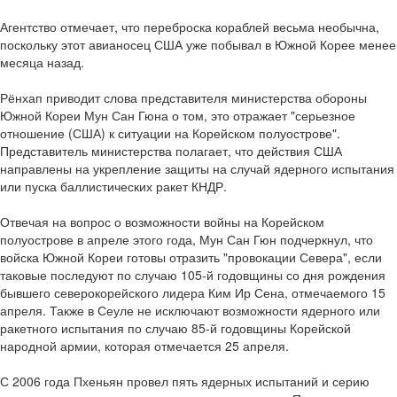
Агентство отмечает, что переброска кораблей весьма необычна,
поскольку этот авианосец США уже побывал в Южной Корее менее
месяца назад.
Рёнхап приводит слова представителя министерства обороны
Южной Кореи Мун Сан Гюна о том, это отражает "серьезное
отношение (США) к ситуации на Корейском полуострове".
Представитель министерства полагает, что действия США
направлены на укрепление защиты на случай ядерного испытания
или пуска баллистических ракет КНДР.
Отвечая на вопрос о возможности войны на Корейском
полуострове в апреле этого года, Мун Сан Гюн подчеркнул, что
войска Южной Кореи готовы отразить "провокации Севера", если
таковые последуют по случаю 105-й годовщины со дня рождения
бывшего северокорейского лидера Ким Ир Сена, отмечаемого 15
апреля. Также в Сеуле не исключают возможности ядерного или
ракетного испытания по случаю 85-й годовщины Корейской
народной армии, которая отмечается 25 апреля.
С 2006 года Пхеньян провел пять ядерных испытаний и серию