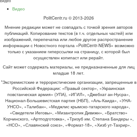
Видео
Видео
PolitCentr.ru © 2013-2026
Мнение редакции может не совпадать с точкой зрения авторов
публикаций. Копирование текстов (в т.ч. отдельных частей) или
изображений, перепечатка или любое другое распространение
информации с Новостного портала «PolitCentr-NEWS» возможно
только с указанием гиперссылки на страницу, с которой был
осуществлен копипаст или рерайт.
Сайт может содержать материалы, не предназначенные для лиц
младше 18 лет.
*Экстремистские и террористические организации, запрещенные в
Российской Федерации: «Правый сектор», «Украинская
повстанческая армия» (УПА), «ИГИЛ», «Джебхат ан-Нусра»,
Национал-Большевистская партия (НБП), «Аль-Каида», «УНА-
УНСО», «Талибан», «Меджлис крымско-татарского народа»,
«Свидетели Иеговы», «Мизантропик Дивижн», «Братство»
Корчинского, «Артподготовка», «Тризуб им. Степана Бандеры »,
«НСО», «Славянский союз», «Формат-18», «Хизб ут-Тахрир».