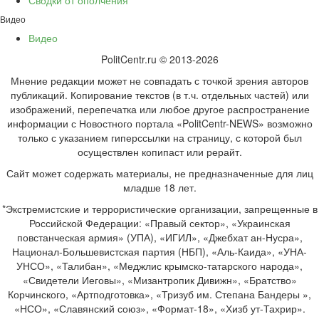
Видео
Видео
PolitCentr.ru © 2013-2026
Мнение редакции может не совпадать с точкой зрения авторов
публикаций. Копирование текстов (в т.ч. отдельных частей) или
изображений, перепечатка или любое другое распространение
информации с Новостного портала «PolitCentr-NEWS» возможно
только с указанием гиперссылки на страницу, с которой был
осуществлен копипаст или рерайт.
Сайт может содержать материалы, не предназначенные для лиц
младше 18 лет.
*Экстремистские и террористические организации, запрещенные в
Российской Федерации: «Правый сектор», «Украинская
повстанческая армия» (УПА), «ИГИЛ», «Джебхат ан-Нусра»,
Национал-Большевистская партия (НБП), «Аль-Каида», «УНА-
УНСО», «Талибан», «Меджлис крымско-татарского народа»,
«Свидетели Иеговы», «Мизантропик Дивижн», «Братство»
Корчинского, «Артподготовка», «Тризуб им. Степана Бандеры »,
«НСО», «Славянский союз», «Формат-18», «Хизб ут-Тахрир».