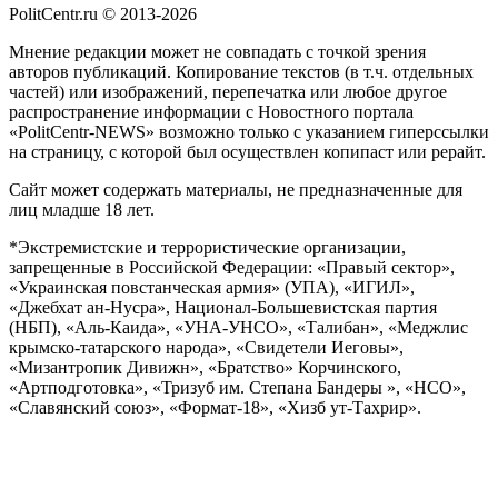
PolitCentr.ru © 2013-2026
Мнение редакции может не совпадать с точкой зрения
авторов публикаций. Копирование текстов (в т.ч. отдельных
частей) или изображений, перепечатка или любое другое
распространение информации с Новостного портала
«PolitCentr-NEWS» возможно только с указанием гиперссылки
на страницу, с которой был осуществлен копипаст или рерайт.
Сайт может содержать материалы, не предназначенные для
лиц младше 18 лет.
*Экстремистские и террористические организации,
запрещенные в Российской Федерации: «Правый сектор»,
«Украинская повстанческая армия» (УПА), «ИГИЛ»,
«Джебхат ан-Нусра», Национал-Большевистская партия
(НБП), «Аль-Каида», «УНА-УНСО», «Талибан», «Меджлис
крымско-татарского народа», «Свидетели Иеговы»,
«Мизантропик Дивижн», «Братство» Корчинского,
«Артподготовка», «Тризуб им. Степана Бандеры », «НСО»,
«Славянский союз», «Формат-18», «Хизб ут-Тахрир».