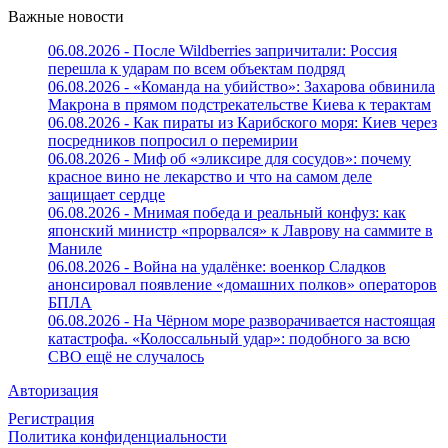
Важные новости
06.08.2026 - После Wildberries запричитали: Россия
перешла к ударам по всем объектам подряд
06.08.2026 - «Команда на убийство»: Захарова обвинила
Макрона в прямом подстрекательстве Киева к терактам
06.08.2026 - Как пираты из Карибского моря: Киев через
посредников попросил о перемирии
06.08.2026 - Миф об «эликсире для сосудов»: почему
красное вино не лекарство и что на самом деле
защищает сердце
06.08.2026 - Мнимая победа и реальный конфуз: как
японский министр «прорвался» к Лаврову на саммите в
Маниле
06.08.2026 - Война на удалёнке: военкор Сладков
анонсировал появление «домашних полков» операторов
БПЛА
06.08.2026 - На Чёрном море разворачивается настоящая
катастрофа. «Колоссальный удар»: подобного за всю
СВО ещё не случалось
Авторизация
Регистрация
Политика конфиденциальности