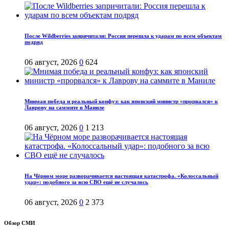
После Wildberries запричитали: Россия перешла к ударам по всем объектам
подряд
06 август, 2026
0
624
Мнимая победа и реальный конфуз: как японский министр «прорвался» к
Лаврову на саммите в Маниле
06 август, 2026
0
1 213
На Чёрном море разворачивается настоящая катастрофа. «Колоссальный
удар»: подобного за всю СВО ещё не случалось
06 август, 2026
0
2 373
Обзор СМИ