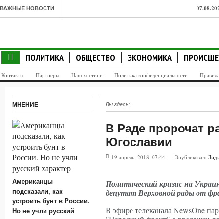
07.08.20
ВАЖНЫЕ НОВОСТИ
Зорге ос
07.08.20
ПОЛИТИКА
ОБЩЕСТВО
ЭКОНОМИКА
ПРОИСШЕ
назвал п
Контакты
Партнеры
Наш хостинг
Политика конфиденциальности
Правил
07.08.20
не учли 
МНЕНИЕ
Вы здесь:
07.08.20
В Раде пророчат р
Ереване 
Югославии
07.08.20
19 апрель, 2018, 07:44
Опубликовал:
Лиди
украинс
07.08.20
Американцы
Политический кризис на Украин
депутат Верховной рады от ф
подсказали, как
показате
устроить бунт в России.
В эфире телеканала NewsOne па
Но не учли русский
сопроти
"Народный фронт" о введении до