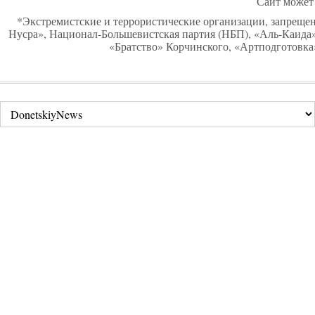
Сайт может 
*Экстремистские и террористические организации, запреще
Нусра», Национал-Большевистская партия (НБП), «Аль-Каид
«Братство» Корчинского, «Артподготовка