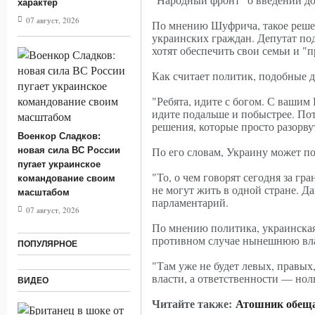
характер
07.08.20
07 август, 2026
По мнению Шуфрича, такое решен
украинских граждан. Депутат подч
фронте. 
хотят обеспечить свои семьи и "п
Как считает политик, подобные д
"Ребята, идите с богом. С ваш
идите подальше и побыстрее. Пот
решения, которые просто разорву
Военкор Сладков:
По его словам, Украину может п
новая сила ВС России
пугает украинское
"То, о чем говорят сегодня за гр
командование своим
не могут жить в одной стране. Д
масштабом
парламентарий.
07 август, 2026
По мнению политика, украинская 
противном случае нынешнюю влас
ПОПУЛЯРНОЕ
"Там уже не будет левых, правых
власти, а ответственности — но
ВИДЕО
Читайте также:
Атошник обеща