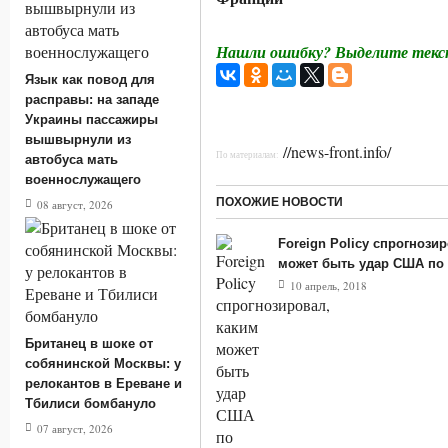
Нашли ошибку? Выделите текст
Язык как повод для
расправы: на западе
Украины пассажиры
вышвырнули из
//news-front.info/
По материалам:
автобуса мать
военнослужащего
ПОХОЖИЕ НОВОСТИ
08 август, 2026
Foreign Policy спрогнози
может быть удар США по
10 апрель, 2018
Британец в шоке от
собянинской Москвы: у
релокантов в Ереване и
Тбилиси бомбануло
07 август, 2026