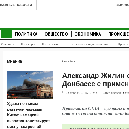
08.08.20
ВАЖНЫЕ НОВОСТИ
объекты
08.08.20
ПОЛИТИКА
ОБЩЕСТВО
ЭКОНОМИКА
ПРОИСШЕ
аналитик
Контакты
Партнеры
Наш хостинг
Политика конфиденциальности
Правил
08.08.20
скрытых
МНЕНИЕ
Вы здесь:
08.08.2
Александр Жилин о
08.08.20
Донбассе с примен
телефоне
25 апрель, 2018, 07:53
Опубликовал:
Улья
08.08.20
Удары по тылам
пассажи
Провокации США – судороги по
развеяли надежды
что можно ожидать от западно
Киева: немецкий
08.08.20
аналитик констатирует
слова М
смену настроений
«Проблема в Донбассе в том, чт