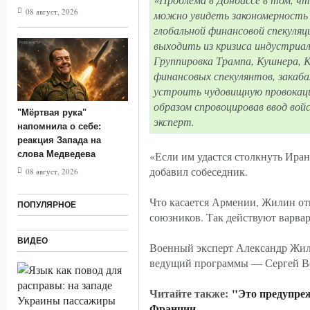
08 август, 2026
можно увидеть закономерность 
глобальной финансовой спекуляц
выходить из кризиса индустриа
Группировка Трампа, Кушнера, 
финансовых спекулянтов, закаб
устроить чудовищную провокаци
образом спровоцировав ввод во
"Мёртвая рука"
эксперт.
напомнила о себе:
реакция Запада на
слова Медведева
«Если им удастся столкнуть Иран
добавил собеседник.
08 август, 2026
Что касается Армении, Жилин от
ПОПУЛЯРНОЕ
союзников. Так действуют варвар
ВИДЕО
Военный эксперт Александр Жили
ведущий программы — Сергей В
Читайте также:
"Это предупре
Франции