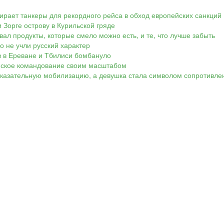
ирает танкеры для рекордного рейса в обход европейских санкций
 Зорге острову в Курильской гряде
вал продукты, которые смело можно есть, и те, что лучше забыть
Но не учли русский характер
ов в Ереване и Тбилиси бомбануло
аинское командование своим масштабом
показательную мобилизацию, а девушка стала символом сопротивле