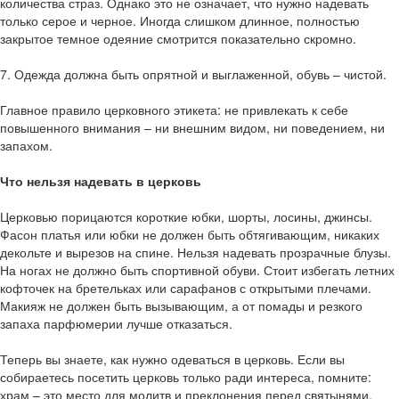
количества страз. Однако это не означает, что нужно надевать
только серое и черное. Иногда слишком длинное, полностью
закрытое темное одеяние смотрится показательно скромно.
7. Одежда должна быть опрятной и выглаженной, обувь – чистой.
Главное правило церковного этикета: не привлекать к себе
повышенного внимания – ни внешним видом, ни поведением, ни
запахом.
Что нельзя надевать в церковь
Церковью порицаются короткие юбки, шорты, лосины, джинсы.
Фасон платья или юбки не должен быть обтягивающим, никаких
декольте и вырезов на спине. Нельзя надевать прозрачные блузы.
На ногах не должно быть спортивной обуви. Стоит избегать летних
кофточек на бретельках или сарафанов с открытыми плечами.
Макияж не должен быть вызывающим, а от помады и резкого
запаха парфюмерии лучше отказаться.
Теперь вы знаете, как нужно одеваться в церковь. Если вы
собираетесь посетить церковь только ради интереса, помните:
храм – это место для молитв и преклонения перед святынями.