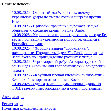
Важные новости
10.08.2026 - Ответный ход Wildberries: почему
украинские удары по тылам России сыграли против
Киева
10.08.2026 - Призраки прошлых неурожаев: засуха
обнажила «голодные камни» на дне Эльбы
10.08.2026 - Херсонский парень спустя четыре года: Без
вести пропавший украинский подросток нашелся в
Российской армии
10.08.2026 - "Хорошие вышли "сороковины",
насыщенные. Продлевать будете?" - Разбор операции
Зеленского по "принуждению русских к миру"
10.08.2026 - Черноморский ребус Анкары: турецкий
зонтик для Украины или геополитический рейдерский
захват?
10.08.2026 - «Крупный провал киевской дипломатии»:
Зеленский испортил отношения с Косово
10.08.2026 - Одесса, Киев и Сумы: ночные удары по
ТЭЦ, газовому месторождению и семи подстанциям
Авторизация
Регистрация
Политика конфиденциальности