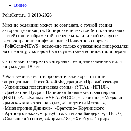
Видео
PolitCentr.ru © 2013-2026
Мнение редакции может не совпадать с точкой зрения
авторов публикаций. Копирование текстов (в т.ч. отдельных
частей) или изображений, перепечатка или любое другое
распространение информации с Новостного портала
«PolitCentr-NEWS» возможно только с указанием гиперссылки
на страницу, с которой был осуществлен копипаст или рерайт.
Сайт может содержать материалы, не предназначенные для
лиц младше 18 лет.
*Экстремистские и террористические организации,
запрещенные в Российской Федерации: «Правый сектор»,
«Украинская повстанческая армия» (УПА), «ИГИЛ»,
«Джебхат ан-Нусра», Национал-Большевистская партия
(НБП), «Аль-Каида», «УНА-УНСО», «Талибан», «Меджлис
крымско-татарского народа», «Свидетели Иеговы»,
«Мизантропик Дивижн», «Братство» Корчинского,
«Артподготовка», «Тризуб им. Степана Бандеры », «НСО»,
«Славянский союз», «Формат-18», «Хизб ут-Тахрир».