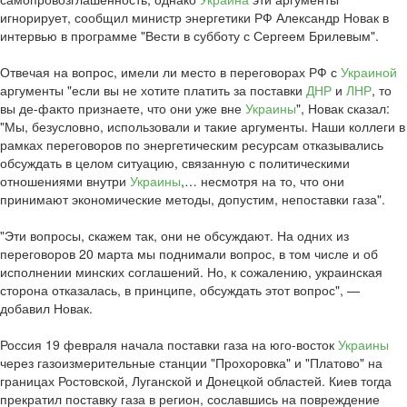
игнорирует, сообщил министр энергетики РФ Александр Новак в
интервью в программе "Вести в субботу с Сергеем Брилевым".
Отвечая на вопрос, имели ли место в переговорах РФ с
Украиной
аргументы "если вы не хотите платить за поставки
ДНР
и
ЛНР
, то
вы де-факто признаете, что они уже вне
Украины
", Новак сказал:
"Мы, безусловно, использовали и такие аргументы. Наши коллеги в
рамках переговоров по энергетическим ресурсам отказывались
обсуждать в целом ситуацию, связанную с политическими
отношениями внутри
Украины
,… несмотря на то, что они
принимают экономические методы, допустим, непоставки газа".
"Эти вопросы, скажем так, они не обсуждают. На одних из
переговоров 20 марта мы поднимали вопрос, в том числе и об
исполнении минских соглашений. Но, к сожалению, украинская
сторона отказалась, в принципе, обсуждать этот вопрос", —
добавил Новак.
Россия 19 февраля начала поставки газа на юго-восток
Украины
через газоизмерительные станции "Прохоровка" и "Платово" на
границах Ростовской, Луганской и Донецкой областей. Киев тогда
прекратил поставку газа в регион, сославшись на повреждение