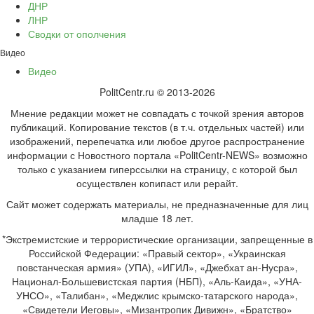
ДНР
ЛНР
Сводки от ополчения
Видео
Видео
PolitCentr.ru © 2013-2026
Мнение редакции может не совпадать с точкой зрения авторов
публикаций. Копирование текстов (в т.ч. отдельных частей) или
изображений, перепечатка или любое другое распространение
информации с Новостного портала «PolitCentr-NEWS» возможно
только с указанием гиперссылки на страницу, с которой был
осуществлен копипаст или рерайт.
Сайт может содержать материалы, не предназначенные для лиц
младше 18 лет.
*Экстремистские и террористические организации, запрещенные в
Российской Федерации: «Правый сектор», «Украинская
повстанческая армия» (УПА), «ИГИЛ», «Джебхат ан-Нусра»,
Национал-Большевистская партия (НБП), «Аль-Каида», «УНА-
УНСО», «Талибан», «Меджлис крымско-татарского народа»,
«Свидетели Иеговы», «Мизантропик Дивижн», «Братство»