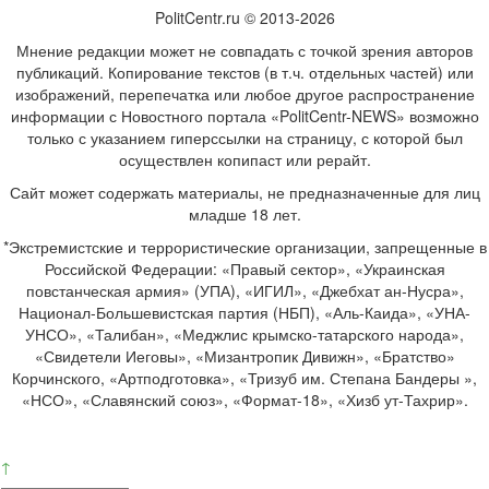
PolitCentr.ru © 2013-2026
Мнение редакции может не совпадать с точкой зрения авторов
публикаций. Копирование текстов (в т.ч. отдельных частей) или
изображений, перепечатка или любое другое распространение
информации с Новостного портала «PolitCentr-NEWS» возможно
только с указанием гиперссылки на страницу, с которой был
осуществлен копипаст или рерайт.
Сайт может содержать материалы, не предназначенные для лиц
младше 18 лет.
*Экстремистские и террористические организации, запрещенные в
Российской Федерации: «Правый сектор», «Украинская
повстанческая армия» (УПА), «ИГИЛ», «Джебхат ан-Нусра»,
Национал-Большевистская партия (НБП), «Аль-Каида», «УНА-
УНСО», «Талибан», «Меджлис крымско-татарского народа»,
«Свидетели Иеговы», «Мизантропик Дивижн», «Братство»
Корчинского, «Артподготовка», «Тризуб им. Степана Бандеры »,
«НСО», «Славянский союз», «Формат-18», «Хизб ут-Тахрир».
↑