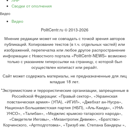
ЛНР
Сводки от ополчения
Видео
Видео
PolitCentr.ru © 2013-2026
Мнение редакции может не совпадать с точкой зрения авторов
публикаций. Копирование текстов (в т.ч. отдельных частей) или
изображений, перепечатка или любое другое распространение
информации с Новостного портала «PolitCentr-NEWS» возможно
только с указанием гиперссылки на страницу, с которой был
осуществлен копипаст или рерайт.
Сайт может содержать материалы, не предназначенные для лиц
младше 18 лет.
*Экстремистские и террористические организации, запрещенные в
Российской Федерации: «Правый сектор», «Украинская
повстанческая армия» (УПА), «ИГИЛ», «Джебхат ан-Нусра»,
Национал-Большевистская партия (НБП), «Аль-Каида», «УНА-
УНСО», «Талибан», «Меджлис крымско-татарского народа»,
«Свидетели Иеговы», «Мизантропик Дивижн», «Братство»
Корчинского, «Артподготовка», «Тризуб им. Степана Бандеры »,