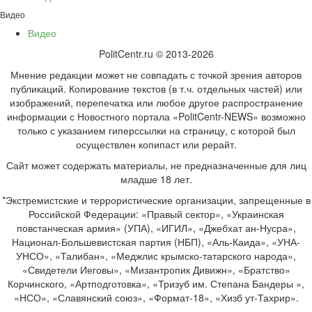
Видео
Видео
PolitCentr.ru © 2013-2026
Мнение редакции может не совпадать с точкой зрения авторов
публикаций. Копирование текстов (в т.ч. отдельных частей) или
изображений, перепечатка или любое другое распространение
информации с Новостного портала «PolitCentr-NEWS» возможно
только с указанием гиперссылки на страницу, с которой был
осуществлен копипаст или рерайт.
Сайт может содержать материалы, не предназначенные для лиц
младше 18 лет.
*Экстремистские и террористические организации, запрещенные в
Российской Федерации: «Правый сектор», «Украинская
повстанческая армия» (УПА), «ИГИЛ», «Джебхат ан-Нусра»,
Национал-Большевистская партия (НБП), «Аль-Каида», «УНА-
УНСО», «Талибан», «Меджлис крымско-татарского народа»,
«Свидетели Иеговы», «Мизантропик Дивижн», «Братство»
Корчинского, «Артподготовка», «Тризуб им. Степана Бандеры »,
«НСО», «Славянский союз», «Формат-18», «Хизб ут-Тахрир».