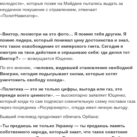
молодости», которые позже на Майдане пытались выдать за
неудачное покушение с отравлением, отмечает
«ПолитНавигатор».
«
Виктор, посмотри на это фото… Я помню тебя другим. Я
помню лидера, который понимал цену достоинства и знал,
что такое освобождение от имперского гнета. Сегодня я
смотрю на твои действия и спрашиваю себя: где делся тот
Виктор?
» — возмущается Ющенко.
По его мнению, «
человек, видевший становление свободной
Венгрии, сегодня подыгрывает силам, которые хотят
уничтожить свободу соседа
».
«
Политика — это не только цифры, выгода или газ, это
прежде всего ценности
», — высокопарно заявляет Ющенко,
который когда-то сам подписал сомнительную схему поставок газа
через посредника «Росукрэнерго», откуда имел личную выгоду.
Бывший пчеловод продолжает обличать Орбана:
«
Ты предаешь не только Украину — ты предаешь память
собственного народа, который знает, что такое советские