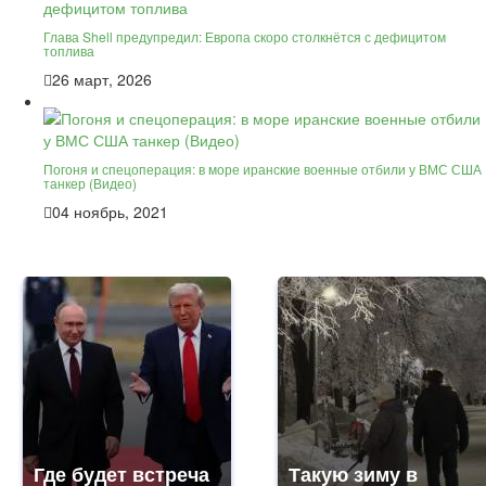
Глава Shell предупредил: Европа скоро столкнётся с дефицитом
топлива
26 март, 2026
Погоня и спецоперация: в море иранские военные отбили у ВМС США
танкер (Видео)
04 ноябрь, 2021
Где будет встреча
Такую зиму в