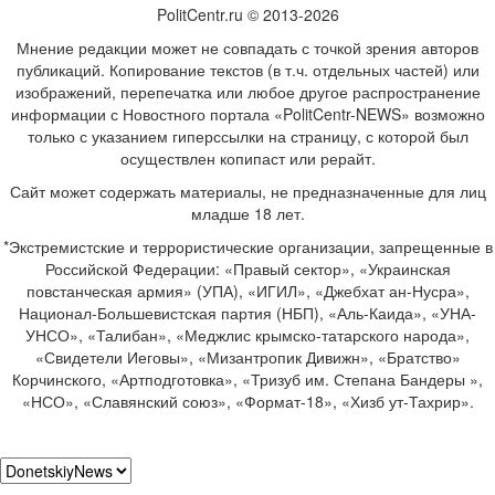
PolitCentr.ru © 2013-2026
Мнение редакции может не совпадать с точкой зрения авторов
публикаций. Копирование текстов (в т.ч. отдельных частей) или
изображений, перепечатка или любое другое распространение
информации с Новостного портала «PolitCentr-NEWS» возможно
только с указанием гиперссылки на страницу, с которой был
осуществлен копипаст или рерайт.
Сайт может содержать материалы, не предназначенные для лиц
младше 18 лет.
*Экстремистские и террористические организации, запрещенные в
Российской Федерации: «Правый сектор», «Украинская
повстанческая армия» (УПА), «ИГИЛ», «Джебхат ан-Нусра»,
Национал-Большевистская партия (НБП), «Аль-Каида», «УНА-
УНСО», «Талибан», «Меджлис крымско-татарского народа»,
«Свидетели Иеговы», «Мизантропик Дивижн», «Братство»
Корчинского, «Артподготовка», «Тризуб им. Степана Бандеры »,
«НСО», «Славянский союз», «Формат-18», «Хизб ут-Тахрир».