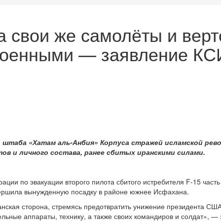
 свои же самолёты и верт
 военными — заявление К
о штаба «Хатам аль-Анбия» Корпуса стражей исламской ре
в и личного состава, ранее сбитых иранскими силами.
рации по эвакуации второго пилота сбитого истребителя F-15 част
овершила вынужденную посадку в районе южнее Исфахана.
нская сторона, стремясь предотвратить унижение президента СШ
ьные аппараты, технику, а также своих командиров и солдат», — 