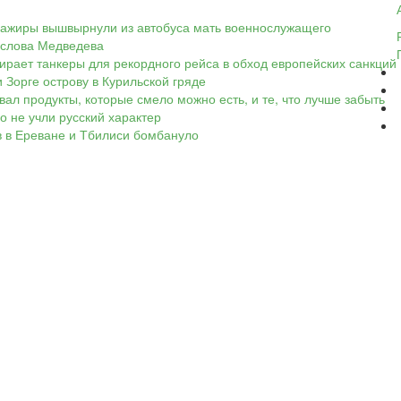
ассажиры вышвырнули из автобуса мать военнослужащего
а слова Медведева
ирает танкеры для рекордного рейса в обход европейских санкций
 Зорге острову в Курильской гряде
вал продукты, которые смело можно есть, и те, что лучше забыть
Но не учли русский характер
ов в Ереване и Тбилиси бомбануло