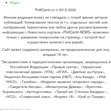
Видео
PolitCentr.ru © 2013-2026
Мнение редакции может не совпадать с точкой зрения авторов
публикаций. Копирование текстов (в т.ч. отдельных частей) или
изображений, перепечатка или любое другое распространение
информации с Новостного портала «PolitCentr-NEWS» возможно
только с указанием гиперссылки на страницу, с которой был
осуществлен копипаст или рерайт.
Сайт может содержать материалы, не предназначенные для лиц
младше 18 лет.
*Экстремистские и террористические организации, запрещенные в
Российской Федерации: «Правый сектор», «Украинская
повстанческая армия» (УПА), «ИГИЛ», «Джебхат ан-Нусра»,
Национал-Большевистская партия (НБП), «Аль-Каида», «УНА-
УНСО», «Талибан», «Меджлис крымско-татарского народа»,
«Свидетели Иеговы», «Мизантропик Дивижн», «Братство»
Корчинского, «Артподготовка», «Тризуб им. Степана Бандеры »,
«НСО», «Славянский союз», «Формат-18», «Хизб ут-Тахрир».