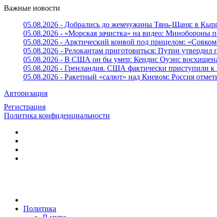
Важные новости
05.08.2026 - Добрались до жемчужины Тянь-Шаня: в Кырг
05.08.2026 - «Морская зачистка» на видео: Минобороны п
05.08.2026 - Арктический конвой под прицелом: «Совком
05.08.2026 - Релокантам приготовиться: Путин утвердил
05.08.2026 - В США он бы умер: Кендис Оуэнс восхищен
05.08.2026 - Гренландия. США фактически приступили к
05.08.2026 - Ракетный «салют» над Киевом: Россия отме
Авторизация
Регистрация
Политика конфиденциальности
Политика