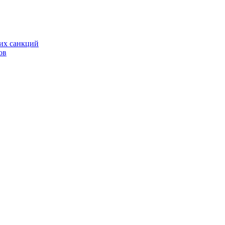
ких санкций
ов