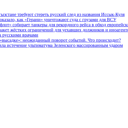
ызстане требуют стереть русский след из названия Иссык-Куля
оказало, как «Герани» уничтожают суда с грузами для ВСУ
флот» собирает танкеры для рекордного рейса в обход европейс
 пакет жёстких ограничений для уехавших должников и иноагент
а русскими врачами
 «высадке»: неожиданный поворот событий. Что происходит?
тила истечение ультиматума Зеленского массированным ударом