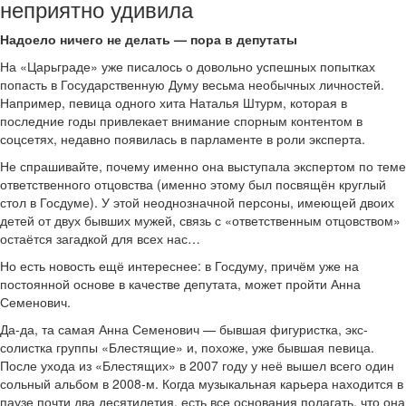
неприятно удивила
Надоело ничего не делать — пора в депутаты
На «Царьграде» уже писалось о довольно успешных попытках
попасть в Государственную Думу весьма необычных личностей.
Например, певица одного хита Наталья Штурм, которая в
последние годы привлекает внимание спорным контентом в
соцсетях, недавно появилась в парламенте в роли эксперта.
Не спрашивайте, почему именно она выступала экспертом по теме
ответственного отцовства (именно этому был посвящён круглый
стол в Госдуме). У этой неоднозначной персоны, имеющей двоих
детей от двух бывших мужей, связь с «ответственным отцовством»
остаётся загадкой для всех нас…
Но есть новость ещё интереснее: в Госдуму, причём уже на
постоянной основе в качестве депутата, может пройти Анна
Семенович.
Да-да, та самая Анна Семенович — бывшая фигуристка, экс-
солистка группы «Блестящие» и, похоже, уже бывшая певица.
После ухода из «Блестящих» в 2007 году у неё вышел всего один
сольный альбом в 2008-м. Когда музыкальная карьера находится в
паузе почти два десятилетия, есть все основания полагать, что она