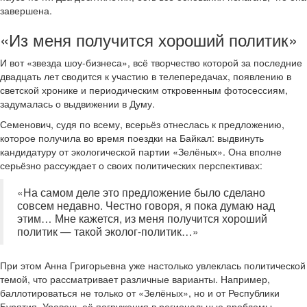
завершена.
«Из меня получится хороший политик»
И вот «звезда шоу-бизнеса», всё творчество которой за последние
двадцать лет сводится к участию в телепередачах, появлению в
светской хронике и периодическим откровенным фотосессиям,
задумалась о выдвижении в Думу.
Семенович, судя по всему, всерьёз отнеслась к предложению,
которое получила во время поездки на Байкал: выдвинуть
кандидатуру от экологической партии «Зелёных». Она вполне
серьёзно рассуждает о своих политических перспективах:
«На самом деле это предложение было сделано
совсем недавно. Честно говоря, я пока думаю над
этим… Мне кажется, из меня получится хороший
политик — такой эколог-политик…»
При этом Анна Григорьевна уже настолько увлеклась политической
темой, что рассматривает различные варианты. Например,
баллотироваться не только от «Зелёных», но и от Республики
Бурятия. Уровень её погружения в региональные проблемы